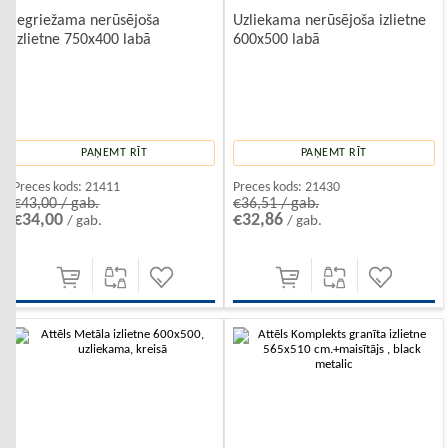
Iegriežama nerūsējoša
Uzliekama nerūsējoša izlietne
izlietne 750x400 labā
600x500 labā
PAŅEMT RĪT
PAŅEMT RĪT
Preces kods:
21411
Preces kods:
21430
€43,00 / gab.
€36,51 / gab.
€34,00
€32,86
/ gab.
/ gab.
-10%