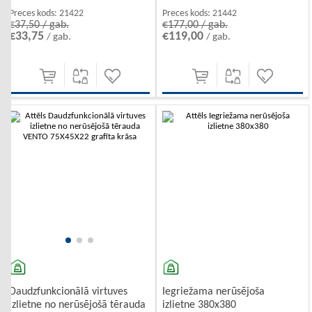
Preces kods:
21422
Preces kods:
21442
€37,50 / gab.
€177,00 / gab.
€33,75
€119,00
/ gab.
/ gab.
Iegriežama nerūsējoša
Daudzfunkcionālā virtuves
izlietne 380x380
izlietne no nerūsējošā tērauda