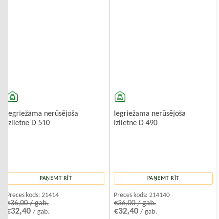
Iegriežama nerūsējoša
Iegriežama nerūsējoša
izlietne D 510
izlietne D 490
PAŅEMT RĪT
PAŅEMT RĪT
Preces kods:
21414
Preces kods:
214140
€36,00 / gab.
€36,00 / gab.
€32,40
€32,40
/ gab.
/ gab.