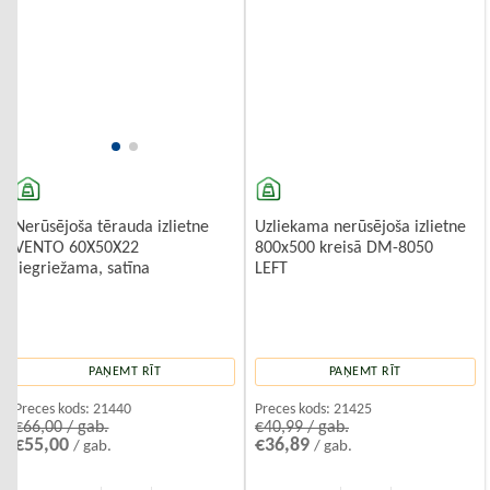
Uzliekama nerūsējoša izlietne
Nerūsējoša tērauda izlietne
800x500 kreisā DM-8050
VENTO 60X50X22
LEFT
,iegriežama, satīna
PAŅEMT RĪT
PAŅEMT RĪT
Preces kods:
21425
Preces kods:
21440
€40,99 / gab.
€66,00 / gab.
€36,89
€55,00
/ gab.
/ gab.