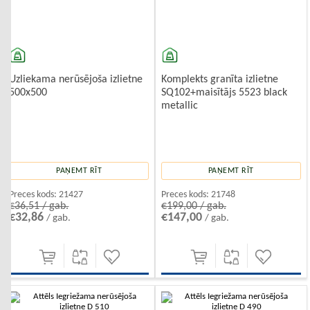
Uzliekama nerūsējoša izlietne
Komplekts granīta izlietne
500x500
SQ102+maisītājs 5523 black
metallic
PAŅEMT RĪT
PAŅEMT RĪT
Preces kods:
21427
Preces kods:
21748
€36,51 / gab.
€199,00 / gab.
€32,86
€147,00
/ gab.
/ gab.
-10%
-10%