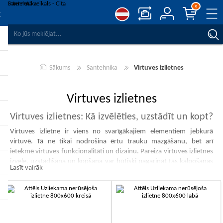
0
SALĪDZINĀT PRODUKTUS
VĒLMJU SARAKSTS
0
Sākums
Santehnika
Virtuves izlietnes
REĢISTRĒT
PIESLĒGTIES
Virtuves izlietnes
Virtuves izlietnes: Kā izvēlēties, uzstādīt un kopt?
Virtuves izlietne ir viens no svarīgākajiem elementiem jebkurā
virtuvē. Tā ne tikai nodrošina ērtu trauku mazgāšanu, bet arī
ietekmē virtuves funkcionalitāti un dizainu. Pareiza virtuves izlietnes
izvēle, uzstādīšana un kopšana var būtiski pagarināt tās kalpošanas
Lasīt vairāk
laiku un uzlabot lietošanas pieredzi.
Virtuves izlietnes veidi un to priekšrocības
Tērauda virtuves izlietnes
-10%
-10%
Populāra izvēle, pateicoties izturībai, vieglai kopšanai un
modernajam izskatam. Tērauda virtuves izlietnes ir noturīgas pret