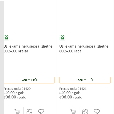
mitrumu, temperatūras svārstībām un traipiem. Tomēr uz virsmas
var parādīties ūdens nosēdumi un skrāpējumi.
Akmens masas virtuves izlietnes
Ekskluzīvs un izturīgs risinājums. Akmens masas virtuves izlietnes ir
izgatavotas no kompozītmateriāliem,
Uzliekama nerūsējoša izlietne
Uzliekama nerūsējoša izlietne
800x600 kreisā
800x600 labā
PAŅEMT RĪT
PAŅEMT RĪT
Preces kods:
21420
Preces kods:
21421
€40,00 / gab.
€40,00 / gab.
€36,00
€36,00
/ gab.
/ gab.