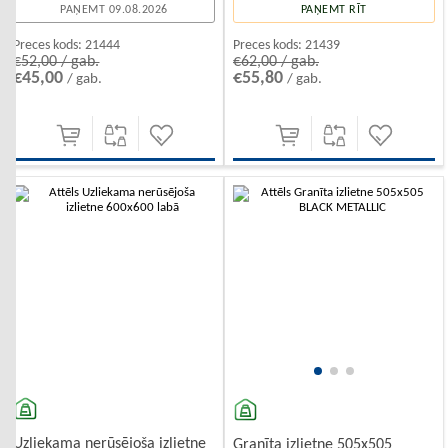
PAŅEMT 09.08.2026
PAŅEMT RĪT
Preces kods:
21444
Preces kods:
21439
€52,00 / gab.
€62,00 / gab.
€45,00
€55,80
/ gab.
/ gab.
-10%
Uzliekama nerūsējoša izlietne
Granīta izlietne 505x505