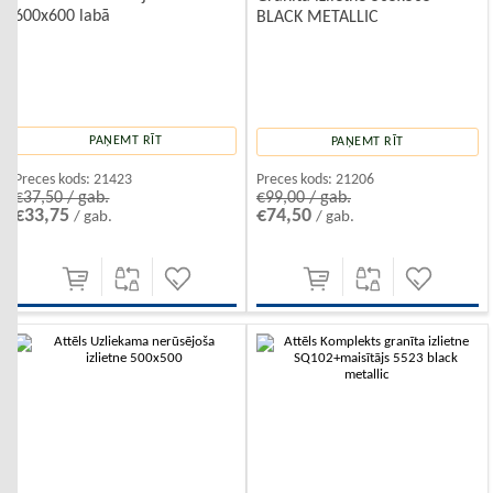
600x600 labā
BLACK METALLIC
PAŅEMT RĪT
PAŅEMT RĪT
Preces kods:
21423
Preces kods:
21206
€37,50 / gab.
€99,00 / gab.
€33,75
€74,50
/ gab.
/ gab.
-10%