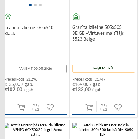
Granīta izlietne 505x505
Granīta izlietne 565x510
BEIGE +Virtuves maisītājs
Black
5523 Beige
PAŅEMT RĪT
PAŅEMT 09.08.2026
Preces kods:
21747
Preces kods:
21296
€169,00 / gab.
€135,00 / gab.
€133,00
€102,00
/ gab.
/ gab.
-10%