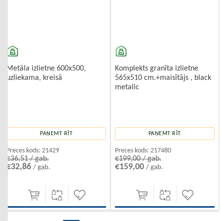
Metāla izlietne 600x500,
Komplekts granīta izlietne
uzliekama, kreisā
565x510 cm.+maisītājs , black
metalic
PAŅEMT RĪT
PAŅEMT RĪT
Preces kods:
21429
Preces kods:
217480
€36,51 / gab.
€199,00 / gab.
€32,86
€159,00
/ gab.
/ gab.