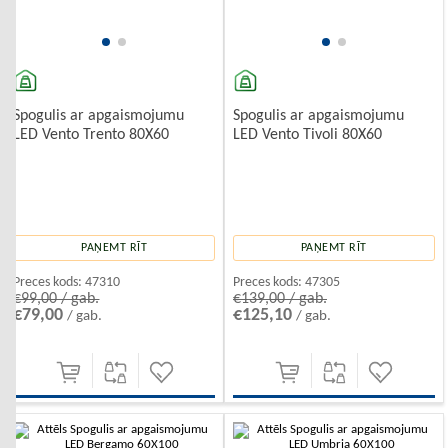
Spogulis ar apgaismojumu
Spogulis ar apgaismojumu
LED Vento Trento 80X60
LED Vento Tivoli 80X60
PAŅEMT RĪT
PAŅEMT RĪT
Preces kods:
47310
Preces kods:
47305
€99,00 / gab.
€139,00 / gab.
€79,00
€125,10
/ gab.
/ gab.
-10%