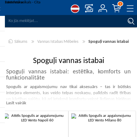
0
SALĪDZINĀT PRODUKTUS
VĒLMJU SARAKSTS
0
Sākums
Vannas Istabas Mēbeles
Spoguļi vannas istabai
REĢISTRĒT
PIESLĒGTIES
Spoguļi vannas istabai
Spoguļi vannas istabai: estētika, komforts un
funkcionalitāte
Spogulis ar apgaismojumu nav tikai aksesuārs – tas ir būtisks
interjera elements, kas veido telpas noskaņu, palīdzēs radīt tīrības
un kārtības sajūtu, kā arī ietekmē komfortu veicot ikdienas higiēnas
Lasīt vairāk
procedūras.
Mūsu piedāvājumā atradīsiet:
-10%
-10%
Klasiskos spoguļus ar apgaismojumu
LED spoguļus ar apgaismojumu
Spogulis ar apgaismojumu un papildus glabāšanas iespējām