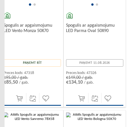
Spogulis ar apgaismojumu
Spogulis ar apgaismojumu
LED Vento Monza 50X70
LED Parma Oval 50X90
PAŅEMT RĪT
PAŅEMT 11.08.2026
Preces kods:
47318
Preces kods:
47326
€95,00 / gab.
€149,00 / gab.
€85,50
€134,10
/ gab.
/ gab.
-10%
-10%