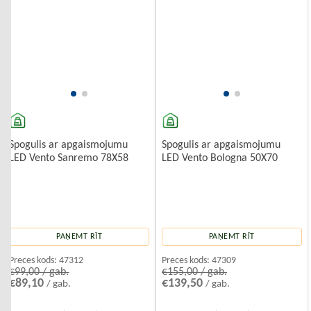
Spogulis ar apgaismojumu
Spogulis ar apgaismojumu
LED Vento Sanremo 78X58
LED Vento Bologna 50X70
PAŅEMT RĪT
PAŅEMT RĪT
Preces kods:
47312
Preces kods:
47309
€99,00 / gab.
€155,00 / gab.
€89,10
€139,50
/ gab.
/ gab.