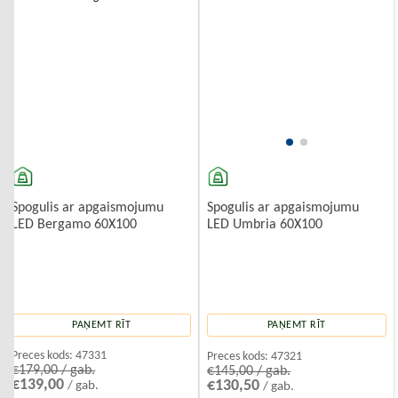
Spogulis ar apgaismojumu
Spogulis ar apgaismojumu
LED Bergamo 60X100
LED Umbria 60X100
PAŅEMT RĪT
PAŅEMT RĪT
Preces kods:
47331
Preces kods:
47321
€179,00 / gab.
€145,00 / gab.
€139,00
€130,50
/ gab.
/ gab.