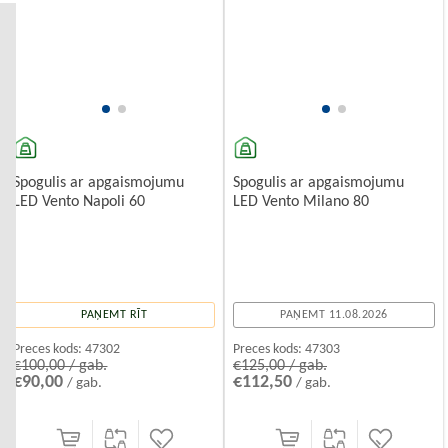
1. Klasiskie spogulis ar apgaismojumu
Pamata spogulis ar kvalitatīvu pārklājumu, kas ir izturīgs pret
mitrumu un tvaikiem. Šie spoguļi ir piemēroti tiem, kas meklē
vienkāršību un funkcionalitāti. Tie var būt gan rāmī, gan bez rāmja.
2. LED spogulis ar apgaismojumu
Mūsdienīgi spoguļi ar iebūvētu LED apgaismojumu, kas nodrošina
labu
Spogulis ar apgaismojumu
Spogulis ar apgaismojumu
LED Vento Napoli 60
LED Vento Milano 80
PAŅEMT RĪT
PAŅEMT 11.08.2026
Preces kods:
47302
Preces kods:
47303
€100,00 / gab.
€125,00 / gab.
€90,00
€112,50
/ gab.
/ gab.