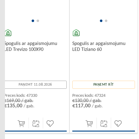
Spogulis ar apgaismojumu
Spogulis ar apgaismojumu
LED Trevizo 100X90
LED Tiziano 60
PAŅEMT 11.08.2026
PAŅEMT RĪT
Preces kods:
47330
Preces kods:
47324
€169,00 / gab.
€130,00 / gab.
€135,00
€117,00
/ gab.
/ gab.