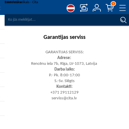
0
SALĪDZINĀT PRODUKTUS
VĒLMJU SARAKSTS
0
Garantijas serviss
REĢISTRĒT
PIESLĒGTIES
GARANTIJAS SERVISS:
Adrese:
Rencēnu iela 7b, Rīga, LV-1073, Latvija
Darba laiks:
P.- Pk. 8:00-17:00
S.-Sv. Slēgts
Kontakti:
+371 29112129
serviss@cita.lv