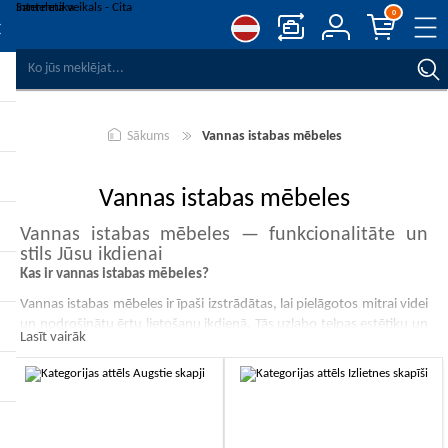
0
SALĪDZINĀT PRODUKTUS
VĒLMJU SARAKSTS
0
Sākums
Vannas istabas mēbeles
REĢISTRĒT
PIESLĒGTIES
Vannas istabas mēbeles
Vannas istabas mēbeles — funkcionalitāte un
stils Jūsu ikdienai
Kas ir vannas istabas mēbeles?
Vannas istabas mēbeles ir īpaši izstrādātas, lai pielāgotos mitrai videi
un nodrošinātu ērtu lietošanu ikdienā. Tās uzlabo telpas estētiku un
Lasīt vairāk
piedāvā praktiskus uzglabāšanas risinājumus kosmētikai, dvieļiem
un citām vannas istabas nepieciešamībām. Pieejami dažādi
risinājumi, piemēram, vannas istabas augstie skapji lielākai
kapacitātei, stilīgi vannas istabas mēbeļu komplekti, vannas istabas
sienas skapīši telpas taupīšanai, kā arī dažādu izmēru un dizainu
spoguļi vannas istabai, tostarp LED spoguļi vannas istabai papildu