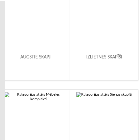
komfortam un apgaismojumam.
Populārākie vannas istabas mēbeļu veidi
Izlietnes skapīši
— piekarami vai uz grīdas
AUGSTIE SKAPJI
IZLIETNES SKAPĪŠI