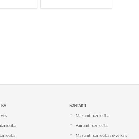
NIKA
KONTAKTI
rviss
Mazumtirdzniecība
dzniecība
Vairumtirdzniecība
dzniecība
Mazumtirdzniecības e-veikals