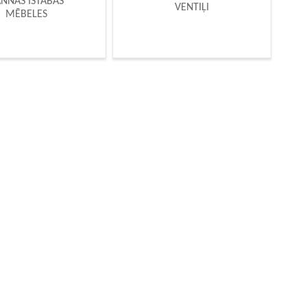
NNAS ISTABAS
VENTIĻI
MĒBELES