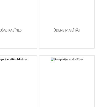
UŠAS KABĪNES
ŪDENS MAISĪTĀJI