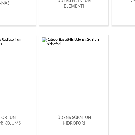
ŪDENS FILTRI UN
VA
NNAS
ELEMENTI
TORI UN
ŪDENS SŪKŅI UN
PRĪKOJUMS
HIDROFORI