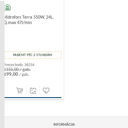
Hidrofors Terra 550W, 24L,
Q.max 47l/min
PAŅEMT PĒC 2 STUNDĀM
Preces kods:
36254
€155,00 / gab.
€99,00
/ gab.
INFORMĀCIJA