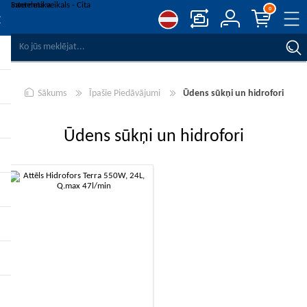
0
SALĪDZINĀT PRODUKTUS
VĒLMJU SARAKSTS
0
Sākums
Īpašie Piedāvājumi
Ūdens sūkņi un hidrofori
REĢISTRĒT
PIESLĒGTIES
Ūdens sūkņi un hidrofori