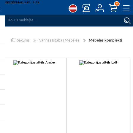
0
SALĪDZINĀT PRODUKTUS
VĒLMJU SARAKSTS
0
Sākums
Vannas Istabas Mēbeles
Mēbeles komplekti
REĢISTRĒT
PIESLĒGTIES