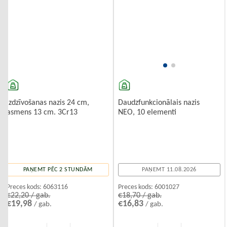
Izdzīvošanas nazis 24 cm,
Daudzfunkcionālais nazis
asmens 13 cm. 3Cr13
NEO, 10 elementi
PAŅEMT PĒC 2 STUNDĀM
PAŅEMT 11.08.2026
Preces kods:
6063116
Preces kods:
6001027
€22,20 / gab.
€18,70 / gab.
€19,98
€16,83
/ gab.
/ gab.