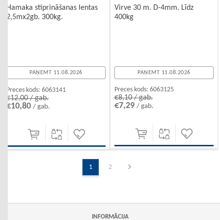
Virve 30 m. D-4mm. Līdz
Hamaka stiprināšanas lentas
400kg
2,5mx2gb. 300kg.
PAŅEMT 11.08.2026
PAŅEMT 11.08.2026
Preces kods:
6063125
Preces kods:
6063141
€8,10 / gab.
€12,00 / gab.
€7,29
€10,80
/ gab.
/ gab.
1
2
INFORMĀCIJA