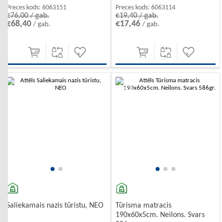
Preces kods:
6063151
Preces kods:
6063114
€76,00 / gab.
€19,40 / gab.
€68,40
€17,46
/ gab.
/ gab.
-10%
-10%
Saliekamais nazis tūristu, NEO
Tūrisma matracis
190x60x5cm. Neilons. Svars