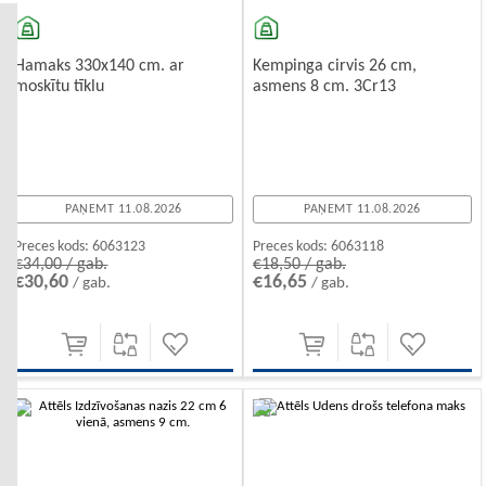
Hamaks 330x140 cm. ar
Kempinga cirvis 26 cm,
moskītu tīklu
asmens 8 cm. 3Cr13
PAŅEMT 11.08.2026
PAŅEMT 11.08.2026
Preces kods:
6063123
Preces kods:
6063118
€34,00 / gab.
€18,50 / gab.
€30,60
€16,65
/ gab.
/ gab.
-10%
-10%