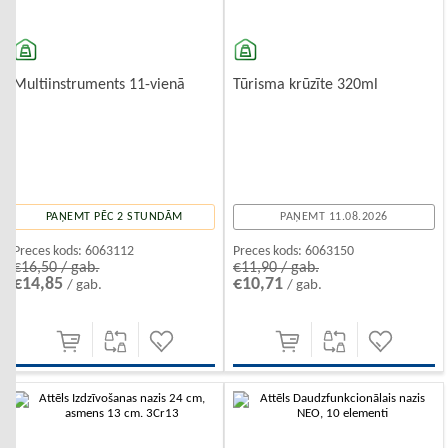
Multiinstruments 11-vienā
Tūrisma krūzīte 320ml
PAŅEMT PĒC 2 STUNDĀM
PAŅEMT 11.08.2026
Preces kods:
6063112
Preces kods:
6063150
€16,50 / gab.
€11,90 / gab.
€14,85
€10,71
/ gab.
/ gab.
-10%
-10%