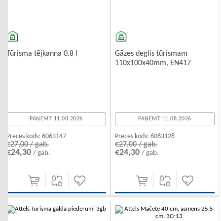
Tūrisma tējkanna 0.8 l
Gāzes deglis tūrismam
110x100x40mm, EN417
PAŅEMT 11.08.2026
PAŅEMT 11.08.2026
Preces kods:
6063147
Preces kods:
6063128
€27,00 / gab.
€27,00 / gab.
€24,30
€24,30
/ gab.
/ gab.
-10%
-10%