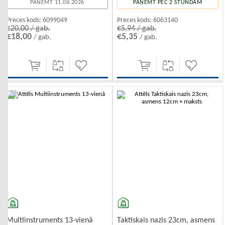
PAŅEMT 11.08.2026
PAŅEMT PĒC 2 STUNDĀM
Preces kods:
6099049
Preces kods:
6063140
€20,00 / gab.
€5,94 / gab.
€18,00
€5,35
/ gab.
/ gab.
-10%
-10%
Multiinstruments 13-vienā
Taktiskais nazis 23cm, asmens