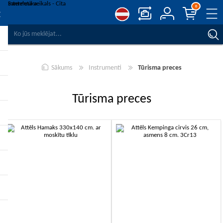
0
SALĪDZINĀT PRODUKTUS
VĒLMJU SARAKSTS
0
Sākums
Instrumenti
Tūrisma preces
REĢISTRĒT
PIESLĒGTIES
Tūrisma preces
-10%
-10%