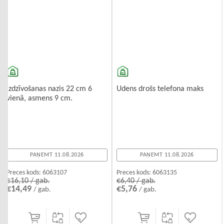
Izdzīvošanas nazis 22 cm 6
Udens drošs telefona maks
vienā, asmens 9 cm.
PAŅEMT 11.08.2026
PAŅEMT 11.08.2026
Preces kods:
6063107
Preces kods:
6063135
€16,10 / gab.
€6,40 / gab.
€14,49
€5,76
/ gab.
/ gab.