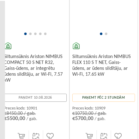
Komforts visu gadu:
viena sistēma gan apkurei, gan
dzesēšanai.
Vides draudzīgums:
mazāks CO₂ izmešu daudzums.
Viedā vadība:
iespēja kontrolēt siltumsūkni ar lietotni no
jebkuras vietas.
Kā izvēlēties piemērotu modeli?
Apsveriet mājas platību – jo lielāks īpašums, jo jaudīgāks
Siltumsūknis Ariston NIMBUS
siltumsūknis būs nepieciešams.
Siltumsūknis Ariston NIMBUS
COMPACT 50 S NET R32,
FLEX 110 S T NET, Gaiss-
Izvēlieties energoefektivitātes klasi – jo augstāka
Gaiss-ūdens, ar integrētu
ūdens, ar ūdens sildītāju, ar
ūdens sildītāju, ar Wi-Fi, 7.57
Wi-Fi, 17.65 kW
kW
PAŅEMT 10.08.2026
PAŅEMT PĒC 2 STUNDĀM
Preces kods:
10901
Preces kods:
10909
€8450,00 / gab.
€10750,00 / gab.
€5500,00
€5700,00
/ gab.
/ gab.