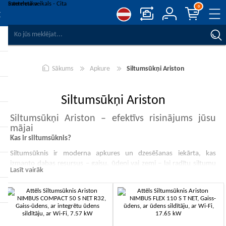
0
SALĪDZINĀT PRODUKTUS
VĒLMJU SARAKSTS
0
Sākums
Apkure
Siltumsūkņi Ariston
REĢISTRĒT
PIESLĒGTIES
Siltumsūkņi Ariston
Siltumsūkņi Ariston – efektīvs risinājums jūsu
mājai
Kas ir siltumsūknis?
Siltumsūknis ir moderna apkures un dzesēšanas iekārta, kas
izmanto dabas resursus – gaisu, ūdeni vai zemi – lai radītu siltumu
Lasīt vairāk
ziemā un nodrošinātu patīkamu vēsumu vasarā. Ariston siltumsūkņi
ir pazīstami ar augstu energoefektivitāti, klusu darbību un
ilgmūžību.
Kāpēc izvēlēties Ariston siltumsūkni?
Energoefektivitāte:
samazina apkures izmaksas līdz pat 70%.