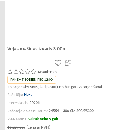
Veļas mašīnas izvads 3.00m
Atsauksmes
PAŅEMT ŠODIEN PĒC 12:00
Jūs saņemsiet
SMS
, kad pasūtījums būs gatavs saņemšanai
Flexy
Ražotājs:
20208
Preces kods:
24584 -- 306 CM 300/PS300
Ražotāja daļas numurs:
vairāk nekā 5 gab.
Pieejamība:
€3,20
gab.
(cena ar PVN)