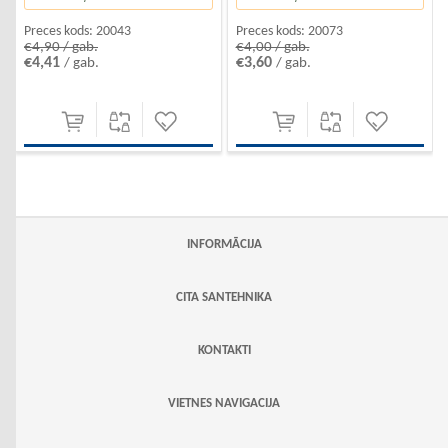
Preces kods:
20043
Preces kods:
20073
€4,90 / gab.
€4,00 / gab.
€4,41
€3,60
/ gab.
/ gab.
INFORMĀCIJA
CITA SANTEHNIKA
KONTAKTI
VIETNES NAVIGACIJA