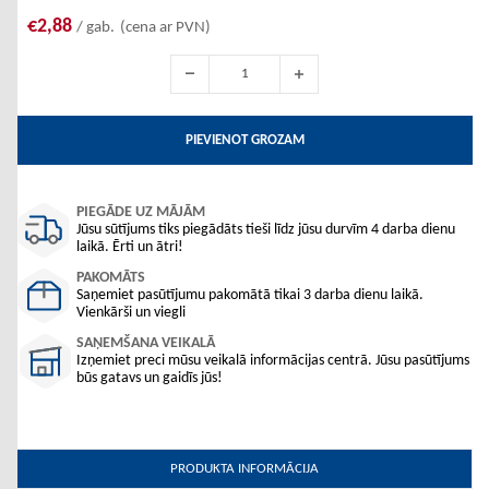
€2,88
/ gab.
(cena ar PVN)
PIEVIENOT GROZAM
PIEGĀDE UZ MĀJĀM
Jūsu sūtījums tiks piegādāts tieši līdz jūsu durvīm 4 darba dienu
laikā. Ērti un ātri!
PAKOMĀTS
Saņemiet pasūtījumu pakomātā tikai 3 darba dienu laikā.
Vienkārši un viegli
SAŅEMŠANA VEIKALĀ
Izņemiet preci mūsu veikalā informācijas centrā. Jūsu pasūtījums
būs gatavs un gaidīs jūs!
PRODUKTA INFORMĀCIJA