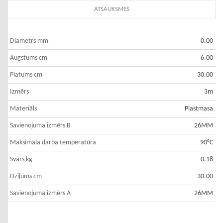
ATSAUKSMES
Diametrs mm
0.00
Augstums cm
6.00
Platums cm
30.00
Izmērs
3m
Materiāls
Plastmasa
Savienojuma izmērs B
26MM
Maksimāla darba temperatūra
90°C
Svars kg
0.18
Dziļums cm
30.00
Savienojuma izmērs A
26MM