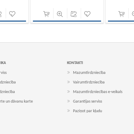
NIKA
KONTAKTI
rviss
Mazumtirdzniecība
dzniecība
Vairumtirdzniecība
dzniecība
Mazumtirdzniecības e-veikals
arte un dāvanu karte
Garantijas serviss
Paziņot par kļudu