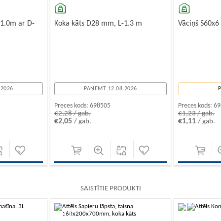
1.0m ar D-
Koka kāts D28 mm, L-1.3 m
Vāciņš S60x6
.2026
PAŅEMT 12.08.2026
Preces kods:
698505
Preces kods:
69
€2,28 / gab.
€1,23 / gab.
€2,05
€1,11
/ gab.
/ gab.
SAISTĪTIE PRODUKTI
-10%
-10%