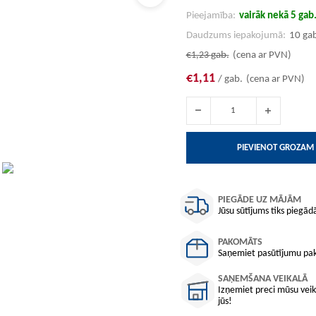
Pieejamība:
vairāk nekā 5 gab
Daudzums iepakojumā:
10 ga
€1,23
gab.
(cena ar PVN)
€1,11
/ gab.
(cena ar PVN)
PIEVIENOT GROZAM
PIEGĀDE UZ MĀJĀM
Jūsu sūtījums tiks piegādā
PAKOMĀTS
Saņemiet pasūtījumu pako
SAŅEMŠANA VEIKALĀ
Izņemiet preci mūsu veika
jūs!