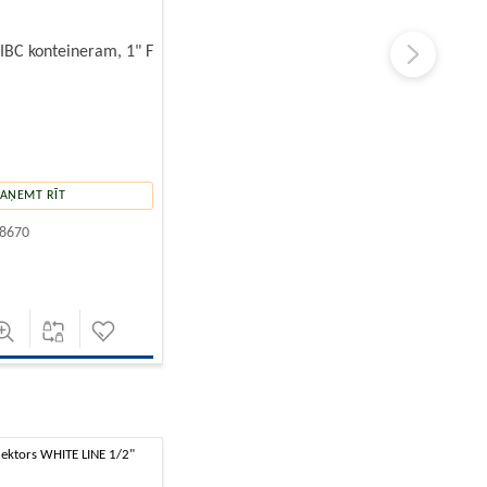
 IBC konteineram, 1" F
PAŅEMT RĪT
8670