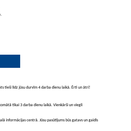
.
b.
ts tieši līdz jūsu durvīm 4 darba dienu laikā. Ērti un ātri!
mātā tikai 3 darba dienu laikā. Vienkārši un viegli
lā informācijas centrā. Jūsu pasūtījums būs gatavs un gaidīs