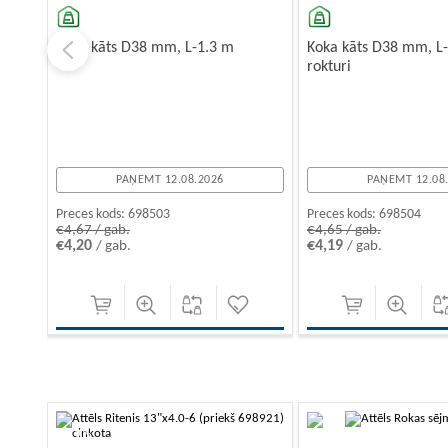
Koka kāts D38 mm, L-1.3 m
Koka kāts D38 mm, L-
rokturi
PAŅEMT 12.08.2026
PAŅEMT 12.08
Preces kods:
698503
Preces kods:
698504
€4,67 / gab.
€4,65 / gab.
€4,20
€4,19
/ gab.
/ gab.
-10%
-10%