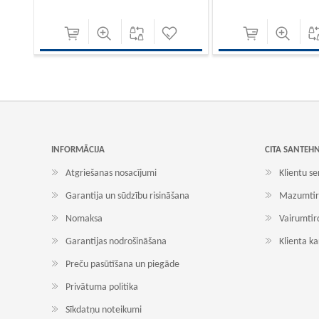
INFORMĀCIJA
CITA SANTEH
Atgriešanas nosacījumi
Klientu se
Garantija un sūdzību risināšana
Mazumtir
Nomaksa
Vairumtir
Garantijas nodrošināšana
Klienta k
Preču pasūtīšana un piegāde
Privātuma politika
Sīkdatņu noteikumi