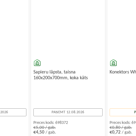
Sapieru lāpsta, taisna
Konektors WH
160x200x700mm, koka kāts
.2026
PAŅEMT 12.08.2026
Preces kods:
698372
Preces kods:
69
€5,00 / gab.
€0,80 / gab.
€4,50
€0,72
/ gab.
/ gab.