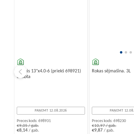
Ritenis 13"x4.0-6 (priekš 698921)
Rokas sējmašīna. 3L
cinkota
PAŅEMT 12.08.2026
PAŅEMT 12.08
Preces kods:
698931
Preces kods:
698230
€9,05 / gab.
€10,97 / gab.
€8,14
€9,87
/ gab.
/ gab.