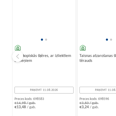
Teleskopiskās šķēres, ar izliektiem
Taisnas atzarošanas š
asmeņiem
tērauds
PAŅEMT 11.08.2026
PAŅEMT 11.08
Preces kods:
698583
Preces kods:
698596
€14,98 / gab.
€3,60 / gab.
€13,48
€3,24
/ gab.
/ gab.