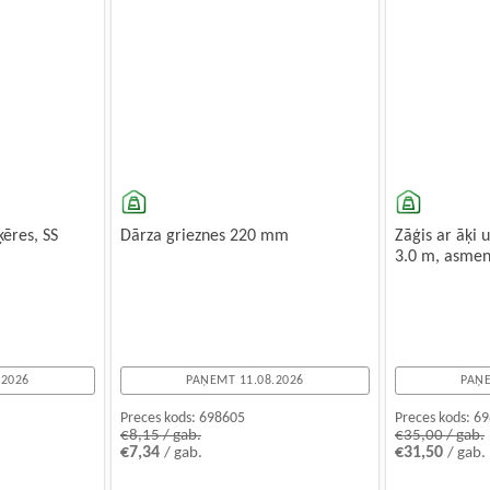
ķēres, SS
Dārza grieznes 220 mm
Zāģis ar āķi 
3.0 m, asme
.2026
PAŅEMT 11.08.2026
PAŅE
Preces kods:
698605
Preces kods:
69
€8,15 / gab.
€35,00 / gab.
€7,34
€31,50
/ gab.
/ gab.