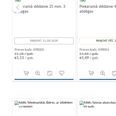
Piekaramā slēdzene 25 mm, 3
Piekaramā slēdzene 
atslēgas
atslēgas
PAŅEMT 11.08.2026
PAŅEMT PĒC 1
Preces kods:
698000
Preces kods:
698003
€1,26 / gab.
€1,66 / gab.
€1,13
€1,49
/ gab.
/ gab.
-10%
-10%