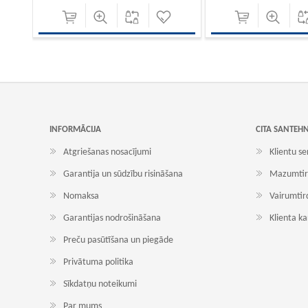
INFORMĀCIJA
CITA SANTEH
Atgriešanas nosacījumi
Klientu se
Garantija un sūdzību risināšana
Mazumtir
Nomaksa
Vairumtir
Garantijas nodrošināšana
Klienta k
Preču pasūtīšana un piegāde
Privātuma politika
Sīkdatņu noteikumi
Par mums