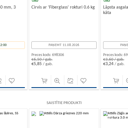
40 mm, 3
Cirvis ar 'Fiberglass' rokturi 0.6 kg
Lāpsta asgal
kāta
2:00
PAŅEMT 11.08.2026
PAŅE
Preces kods:
698306
Preces kods:
69
€6,50 / gab.
€3,60 / gab.
€5,85
€3,24
/ gab.
/ gab.
SAISTĪTIE PRODUKTI
-10%
-10%