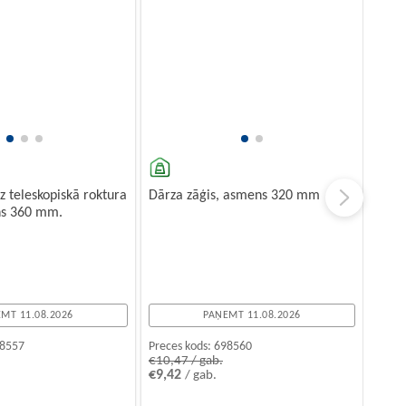
uz teleskopiskā roktura
Dārza zāģis, asmens 320 mm
ns 360 mm.
MT 11.08.2026
PAŅEMT 11.08.2026
8557
Preces kods:
698560
€10,47 / gab.
€9,42
/ gab.