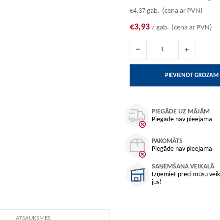
€4,37
gab.
(cena ar PVN)
€3,93
/ gab.
(cena ar PVN)
PIEVIENOT GROZAM
PIEGĀDE UZ MĀJĀM
Piegāde nav pieejama
PAKOMĀTS
Piegāde nav pieejama
SAŅEMŠANA VEIKALĀ
Izņemiet preci mūsu veika
jūs!
ATSAUKSMES