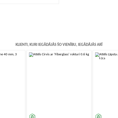
KLIENTI, KURI IEGĀDĀJĀS ŠO VIENĪBU, IEGĀDĀJĀS ARĪ
-10%
-10%