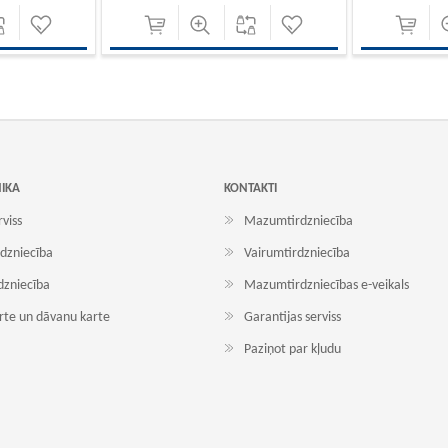
NIKA
KONTAKTI
rviss
Mazumtirdzniecība
dzniecība
Vairumtirdzniecība
dzniecība
Mazumtirdzniecības e-veikals
arte un dāvanu karte
Garantijas serviss
Paziņot par kļudu