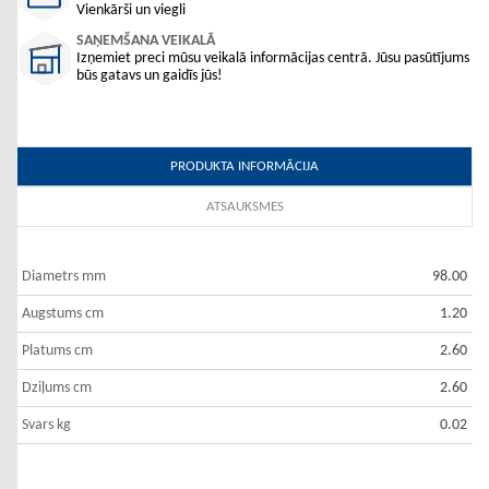
Vienkārši un viegli
SAŅEMŠANA VEIKALĀ
Izņemiet preci mūsu veikalā informācijas centrā. Jūsu pasūtījums
būs gatavs un gaidīs jūs!
PRODUKTA INFORMĀCIJA
ATSAUKSMES
Diametrs mm
98.00
Augstums cm
1.20
Platums cm
2.60
Dziļums cm
2.60
Svars kg
0.02