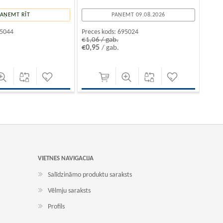
PAŅEMT RĪT
PAŅEMT 09.08.2026
5044
Preces kods:
695024
€1,06 / gab.
€0,95
/ gab.
VIETNES NAVIGACIJA
Salīdzināmo produktu saraksts
Vēlmju saraksts
Profils