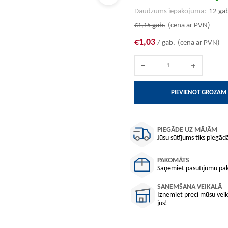
Daudzums iepakojumā:
12 ga
€1,15
gab.
(cena ar PVN)
€1,03
/ gab.
(cena ar PVN)
PIEVIENOT GROZAM
PIEGĀDE UZ MĀJĀM
Jūsu sūtījums tiks piegādā
PAKOMĀTS
Saņemiet pasūtījumu pako
SAŅEMŠANA VEIKALĀ
Izņemiet preci mūsu veika
jūs!