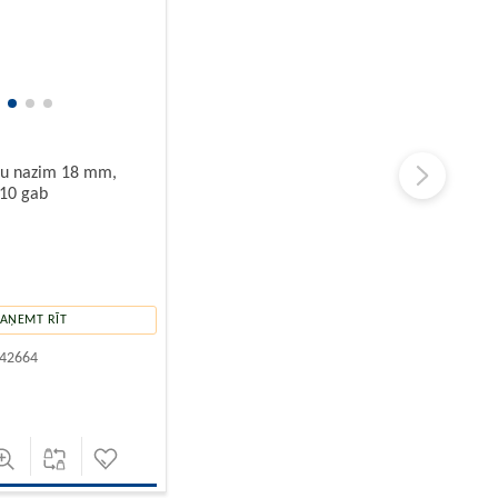
šu nazim 18 mm,
 10 gab
PAŅEMT RĪT
42664