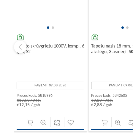
Izolēto skrūvgriežu 1000V, kompl. 6
Tapešu nazis 18 mm, 
gab, S2
aizslēgu, 3 asmeņi, S
PAŅEMT 09.08.2026
PAŅEMT 09.08
Preces kods:
5818996
Preces kods:
5842605
€13,50 / gab.
€3,20 / gab.
€12,15
€2,88
/ gab.
/ gab.