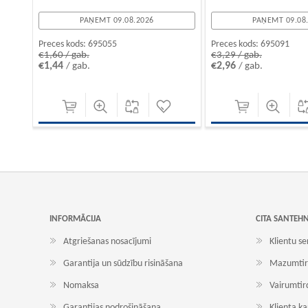
PAŅEMT 09.08.2026
PAŅEMT 09.08
Preces kods:
695055
Preces kods:
695091
€1,60 / gab.
€3,29 / gab.
€1,44
€2,96
/ gab.
/ gab.
INFORMĀCIJA
CITA SANTEH
Atgriešanas nosacījumi
Klientu se
Garantija un sūdzību risināšana
Mazumtir
Nomaksa
Vairumtir
Garantijas nodrošināšana
Klienta k