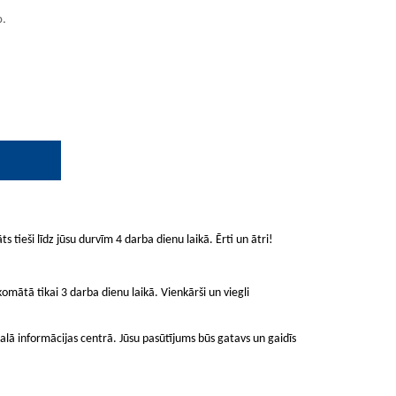
b.
ts tieši līdz jūsu durvīm 4 darba dienu laikā. Ērti un ātri!
mātā tikai 3 darba dienu laikā. Vienkārši un viegli
lā informācijas centrā. Jūsu pasūtījums būs gatavs un gaidīs