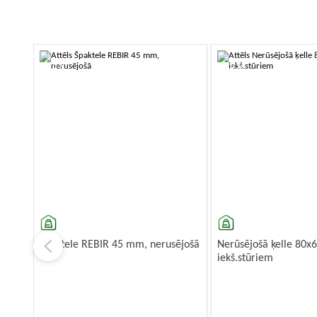
-10%
-10%
Špaktele REBIR 45 mm, nerusējošā
Nerūsējošā ķelle 80
iekš.stūriem