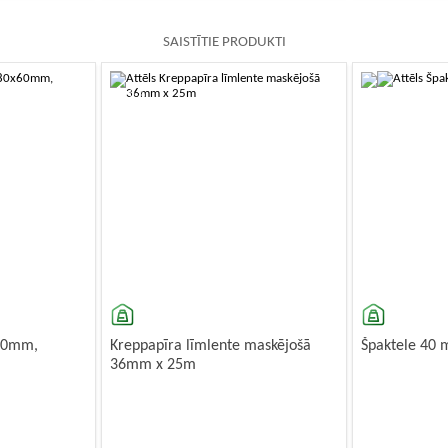
SAISTĪTIE PRODUKTI
-10%
-10%
x60mm,
Kreppapīra līmlente maskējošā
Špaktele 40 
36mm x 25m