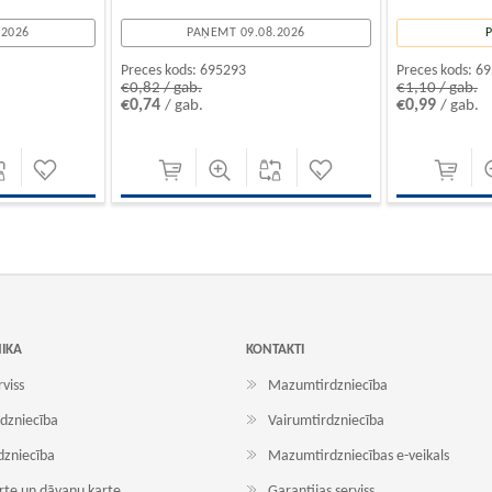
.2026
PAŅEMT 09.08.2026
Preces kods:
695293
Preces kods:
69
€0,82 / gab.
€1,10 / gab.
€0,74
€0,99
/ gab.
/ gab.
NIKA
KONTAKTI
rviss
Mazumtirdzniecība
dzniecība
Vairumtirdzniecība
dzniecība
Mazumtirdzniecības e-veikals
arte un dāvanu karte
Garantijas serviss