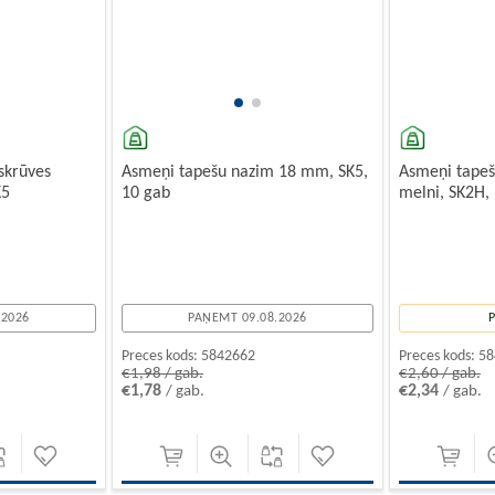
skrūves
Asmeņi tapešu nazim 18 mm, SK5,
Asmeņi tape
K5
10 gab
melni, SK2H,
.2026
PAŅEMT 09.08.2026
Preces kods:
5842662
Preces kods:
58
€1,98 / gab.
€2,60 / gab.
€1,78
€2,34
/ gab.
/ gab.