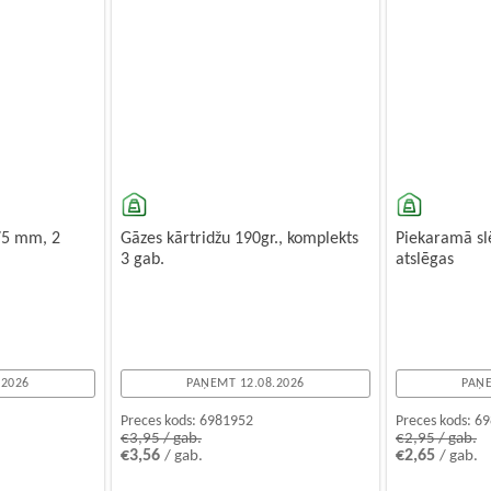
75 mm, 2
Gāzes kārtridžu 190gr., komplekts
Piekaramā s
3 gab.
atslēgas
.2026
PAŅEMT 12.08.2026
PAŅE
Preces kods:
6981952
Preces kods:
69
€3,95 / gab.
€2,95 / gab.
€3,56
€2,65
/ gab.
/ gab.