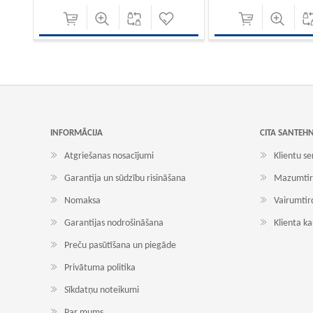
INFORMĀCIJA
CITA SANTEH
Atgriešanas nosacījumi
Klientu se
Garantija un sūdzību risināšana
Mazumtir
Nomaksa
Vairumtir
Garantijas nodrošināšana
Klienta k
Preču pasūtīšana un piegāde
Privātuma politika
Sīkdatņu noteikumi
Par mums