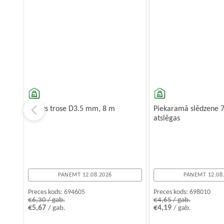
Dzelzs trose D3.5 mm, 8 m
Piekaramā slēdzene 
atslēgas
PAŅEMT 12.08.2026
PAŅEMT 12.08
Preces kods:
694605
Preces kods:
698010
€6,30 / gab.
€4,65 / gab.
€5,67
€4,19
/ gab.
/ gab.