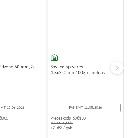
lēdzene 60 mm, 3
Savilcējaptveres
4.8x350mm,100gb.,melnas
MT 12.08.2026
PAŅEMT 12.08.2026
8005
Preces kods:
698130
€4,10 / gab.
€3,69
/ gab.