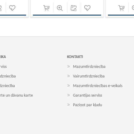
NIKA
KONTAKTI
rviss
Mazumtirdzniecība
dzniecība
Vairumtirdzniecība
dzniecība
Mazumtirdzniecības e-veikals
arte un dāvanu karte
Garantijas serviss
Paziņot par kļudu