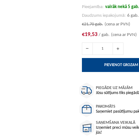
Pieejamība:
vairāk nekā 5 gab
Daudzums iepakojumā:
6 gab.
€21,70
gab.
(cena ar PVN)
€19,53
/ gab.
(cena ar PVN)
PIEVIENOT GROZAM
PIEGĀDE UZ MĀJĀM
Jūsu sūtījums tiks piegādā
PAKOMĀTS
Saņemiet pasūtījumu pako
SAŅEMŠANA VEIKALĀ
Izņemiet preci mūsu veika
jūs!