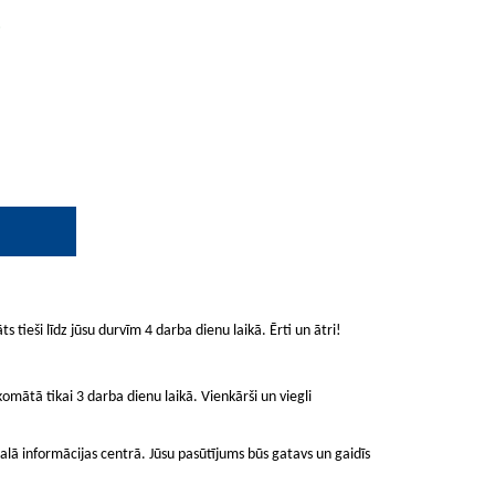
.
ts tieši līdz jūsu durvīm 4 darba dienu laikā. Ērti un ātri!
mātā tikai 3 darba dienu laikā. Vienkārši un viegli
lā informācijas centrā. Jūsu pasūtījums būs gatavs un gaidīs