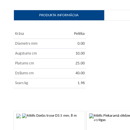
PRODUKTA INFORMĀCIJA
Krāsa
Pelēka
Diametrs mm
0.00
Augstums cm
10.00
Platums cm
25.00
Dziļums cm
40.00
Svars kg
1.96
-10%
-10%