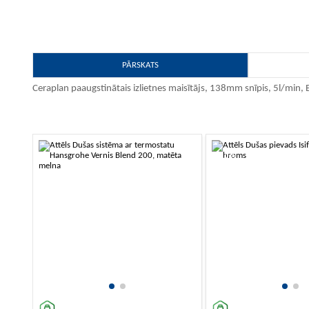
PĀRSKATS
Ceraplan paaugstinātais izlietnes maisītājs, 138mm snīpis, 5l/min, 
-10%