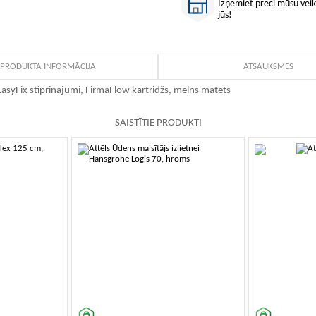
Izņemiet preci mūsu veika
jūs!
PRODUKTA INFORMĀCIJA
ATSAUKSMES
EasyFix stiprinājumi, FirmaFlow kārtridžs, melns matēts
SAISTĪTIE PRODUKTI