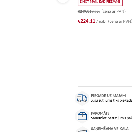
ZIŅOT MAN, KAD PIEEJAMS
€249,01
gab.
(cena ar PVN)
€224,11
/ gab.
(cena ar PVN
PIEGĀDE UZ MĀJĀM
Jūsu sūtījums tiks piegādā
PAKOMĀTS
Saņemiet pasūtījumu pako
SAŅEMŠANA VEIKALĀ