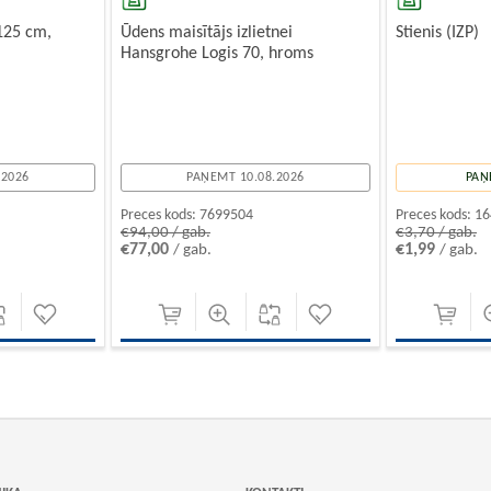
 125 cm,
Ūdens maisītājs izlietnei
Stienis (IZP)
Hansgrohe Logis 70, hroms
.2026
PAŅEMT 10.08.2026
PAŅ
Preces kods:
7699504
Preces kods:
16
€94,00 / gab.
€3,70 / gab.
€77,00
€1,99
/ gab.
/ gab.