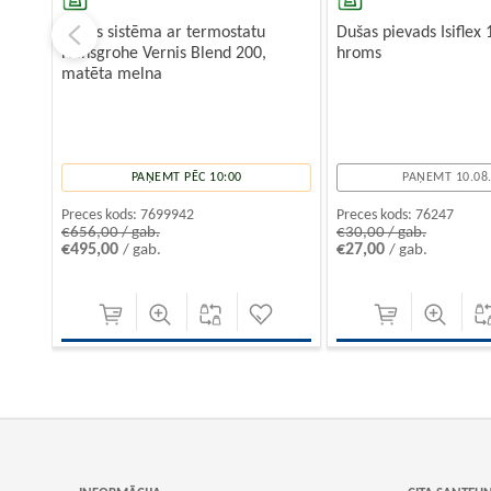
Dušas sistēma ar termostatu
Dušas pievads Isiflex
Hansgrohe Vernis Blend 200,
hroms
matēta melna
PAŅEMT PĒC 10:00
PAŅEMT 10.08
Preces kods:
7699942
Preces kods:
76247
€656,00 / gab.
€30,00 / gab.
€495,00
€27,00
/ gab.
/ gab.