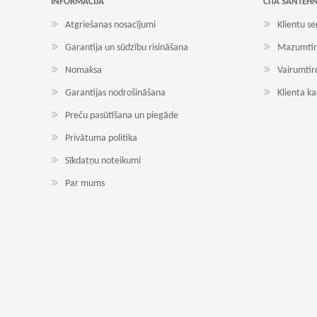
INFORMĀCIJA
CITA SANTEH
Atgriešanas nosacījumi
Klientu se
Garantija un sūdzību risināšana
Mazumtir
Nomaksa
Vairumtir
Garantijas nodrošināšana
Klienta k
Preču pasūtīšana un piegāde
Privātuma politika
Sīkdatņu noteikumi
Par mums