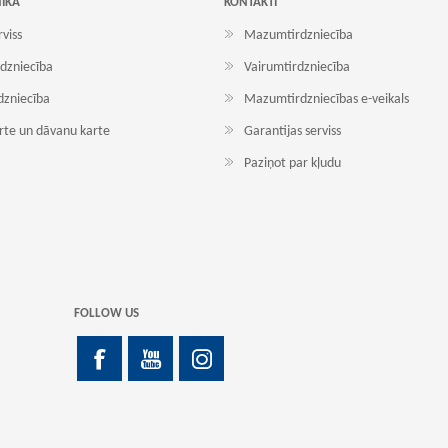
NIKA
KONTAKTI
rviss
Mazumtirdzniecība
dzniecība
Vairumtirdzniecība
dzniecība
Mazumtirdzniecības e-veikals
arte un dāvanu karte
Garantijas serviss
Paziņot par kļudu
FOLLOW US