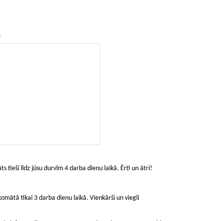
)
ts tieši līdz jūsu durvīm 4 darba dienu laikā. Ērti un ātri!
mātā tikai 3 darba dienu laikā. Vienkārši un viegli