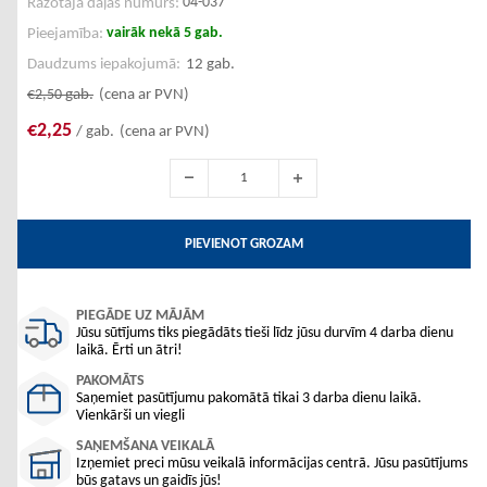
04-037
Ražotāja daļas numurs:
vairāk nekā 5 gab.
Pieejamība:
Daudzums iepakojumā:
12 gab.
€2,50
gab.
(cena ar PVN)
€2,25
/ gab.
(cena ar PVN)
PIEVIENOT GROZAM
PIEGĀDE UZ MĀJĀM
Jūsu sūtījums tiks piegādāts tieši līdz jūsu durvīm 4 darba dienu
laikā. Ērti un ātri!
PAKOMĀTS
Saņemiet pasūtījumu pakomātā tikai 3 darba dienu laikā.
Vienkārši un viegli
SAŅEMŠANA VEIKALĀ
Izņemiet preci mūsu veikalā informācijas centrā. Jūsu pasūtījums
būs gatavs un gaidīs jūs!