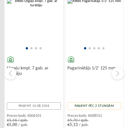
-10%
-10%
Uzgaļu kmpl. 7 gab. ar
Pagarinātājs 1/2' 125 mm
turētāju
PAŅEMT 10.08.2026
PAŅEMT PĒC 2 STUNDĀM
Preces kods:
6006101
Preces kods:
6008552
€5,56 / gab.
€5,70 / gab.
€5,00
€5,13
/ gab.
/ gab.