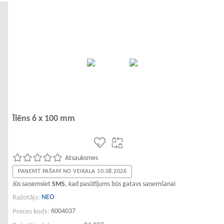
Īlēns 6 x 100 mm
Atsauksmes
PAŅEMT PAŠAM NO VEIKALA 10.08.2026
Jūs saņemsiet
SMS
, kad pasūtījums būs gatavs saņemšanai
NEO
Ražotājs:
6004037
Preces kods: