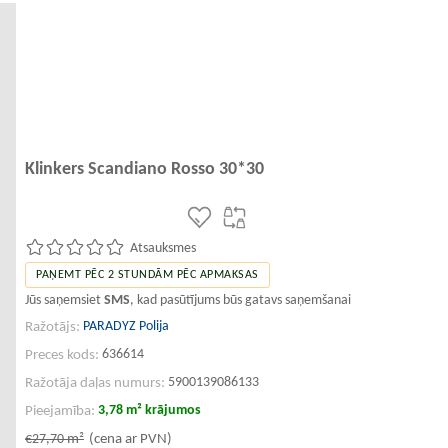
Klinkers Scandiano Rosso 30*30
Atsauksmes
PAŅEMT PĒC 2 STUNDĀM PĒC APMAKSAS
Jūs saņemsiet
SMS
, kad pasūtījums būs gatavs saņemšanai
PARADYZ Polija
Ražotājs:
636614
Preces kods:
5900139086133
Ražotāja daļas numurs:
3,78 m² krājumos
Pieejamība:
€27,70
m²
(cena ar PVN)