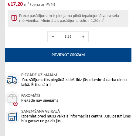
€17,20
m² (cena ar PVN)
Prece pasūtījumam ir pieejama pilnā iepakojumā vai vesela
mērvienība. Minimālais pasūtījuma solis ir 1,26 m²
PIEVIENOT GROZAM
PIEGĀDE UZ MĀJĀM
Jūsu sūtījums tiks piegādāts tieši līdz jūsu durvīm 4 darba dienu
laikā. Ērti un ātri!
PAKOMĀTS
Piegāde nav pieejama
SAŅEMŠANA VEIKALĀ
Izņemiet preci mūsu veikalā informācijas centrā. Jūsu pasūtījums
būs gatavs un gaidīs jūs!