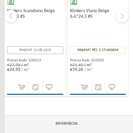
Klinkers Scandiano Beige
Klinkers Viano Beige
30*30 #S
6.6*24.5 #S
PAŅEMT 10.08.2026
PAŅEMT PĒC 2 STUNDĀM
Preces kods:
636613
Preces kods:
631056
€27,70 / m²
€21,40 / m²
€24,93
€19,26
/ m²
/ m²
INFORMĀCIJA