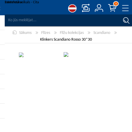
0
SALĪDZINĀT PRODUKTUS
Sākums
Flīzes
Flīžu kolekcijas
Scandiano
VĒLMJU SARAKSTS
0
Klinkers Scandiano Rosso 30*30
REĢISTRĒT
PIESLĒGTIES