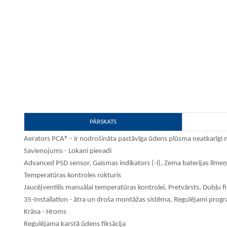
PĀRSKATS
Aerators PCA® - ir nodrošināta pastāvīga ūdens plūsma neatkarīgi 
Savienojums - Lokani pievadi
Advanced PSD sensor, Gaismas indikators (-i), Zema baterijas līmeņ
Temperatūras kontroles rokturis
Jaucējventilis manuālai temperatūras kontrolei, Pretvārsts, Dubļu fi
3S-Installation - ātra un droša montāžas sistēma, Regulējami prog
Krāsa - Hroms
Regulējama karstā ūdens fiksācija