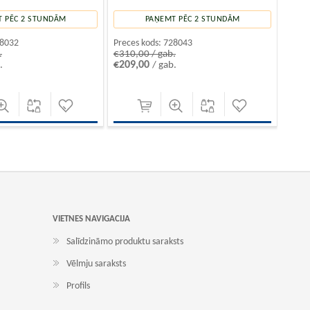
 PĒC 2 STUNDĀM
PAŅEMT PĒC 2 STUNDĀM
8032
Preces kods:
728043
.
€310,00 / gab.
€209,00
.
/ gab.
VIETNES NAVIGACIJA
Salīdzināmo produktu saraksts
Vēlmju saraksts
Profils