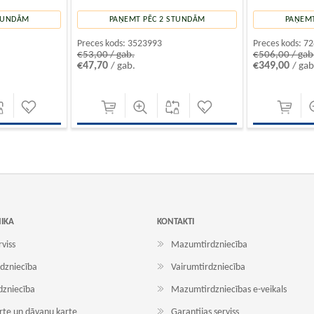
STUNDĀM
PAŅEMT PĒC 2 STUNDĀM
PAŅEMT
Preces kods:
3523993
Preces kods:
72
€53,00 / gab.
€506,00 / gab
€47,70
€349,00
/ gab.
/ gab
NIKA
KONTAKTI
rviss
Mazumtirdzniecība
dzniecība
Vairumtirdzniecība
dzniecība
Mazumtirdzniecības e-veikals
arte un dāvanu karte
Garantijas serviss