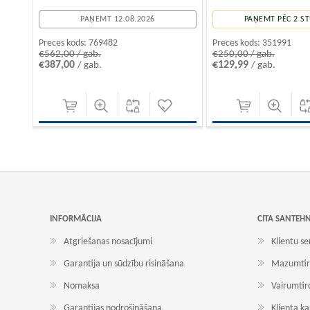
PAŅEMT 12.08.2026
PAŅEMT PĒC 2 
Preces kods:
769482
Preces kods:
351991
€562,00 / gab.
€250,00 / gab.
€387,00
€129,99
/ gab.
/ gab.
INFORMĀCIJA
CITA SANTEH
Atgriešanas nosacījumi
Klientu se
Garantija un sūdzību risināšana
Mazumtir
Nomaksa
Vairumtir
Garantijas nodrošināšana
Klienta k