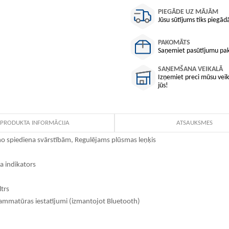
PIEGĀDE UZ MĀJĀM
Jūsu sūtījums tiks piegādā
PAKOMĀTS
Saņemiet pasūtījumu pako
SAŅEMŠANA VEIKALĀ
Izņemiet preci mūsu veika
jūs!
PRODUKTA INFORMĀCIJA
ATSAUKSMES
no spiediena svārstībām, Regulējams plūsmas leņķis
a indikators
ltrs
rammatūras iestatījumi (izmantojot Bluetooth)