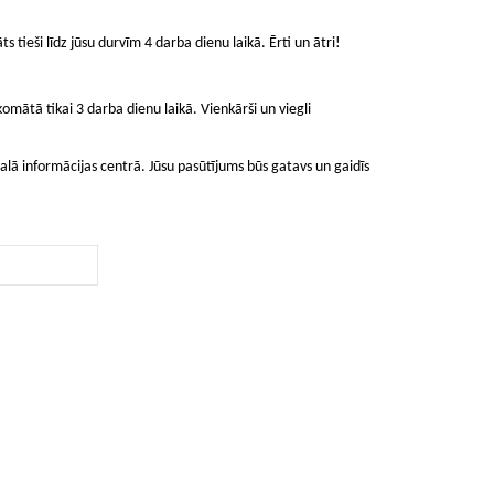
ts tieši līdz jūsu durvīm 4 darba dienu laikā. Ērti un ātri!
mātā tikai 3 darba dienu laikā. Vienkārši un viegli
lā informācijas centrā. Jūsu pasūtījums būs gatavs un gaidīs