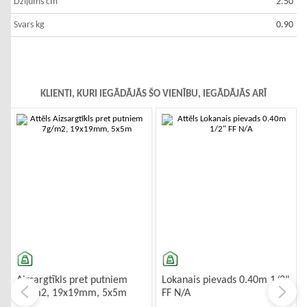
Dziļums cm
2.50
Svars kg
0.90
KLIENTI, KURI IEGĀDĀJĀS ŠO VIENĪBU, IEGĀDĀJĀS ARĪ
-10%
-10%
Aizsargtīkls pret putniem
Lokanais pievads 0.40m 1/2"
7g/m2, 19x19mm, 5x5m
FF N/A