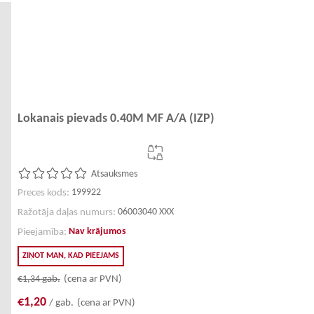
Lokanais pievads 0.40M MF A/A (IZP)
Atsauksmes
199922
Preces kods:
06003040 XXX
Ražotāja daļas numurs:
Nav krājumos
Pieejamība:
ZIŅOT MAN, KAD PIEEJAMS
€1,34
gab.
(cena ar PVN)
€1,20
/ gab.
(cena ar PVN)