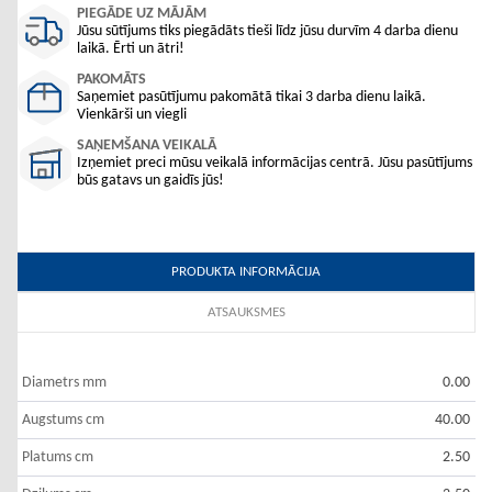
PIEGĀDE UZ MĀJĀM
Jūsu sūtījums tiks piegādāts tieši līdz jūsu durvīm 4 darba dienu
laikā. Ērti un ātri!
PAKOMĀTS
Saņemiet pasūtījumu pakomātā tikai 3 darba dienu laikā.
Vienkārši un viegli
SAŅEMŠANA VEIKALĀ
Izņemiet preci mūsu veikalā informācijas centrā. Jūsu pasūtījums
būs gatavs un gaidīs jūs!
PRODUKTA INFORMĀCIJA
ATSAUKSMES
Diametrs mm
0.00
Augstums cm
40.00
Platums cm
2.50