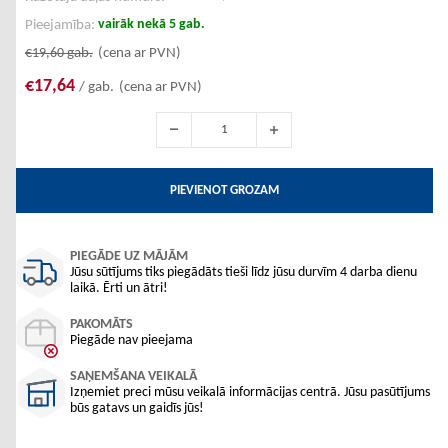
vairāk nekā 5 gab.
Pieejamība:
€19,60
gab.
(cena ar PVN)
€17,64
/ gab.
(cena ar PVN)
PIEVIENOT GROZAM
PIEGĀDE UZ MĀJĀM
Jūsu sūtījums tiks piegādāts tieši līdz jūsu durvīm 4 darba dienu
laikā. Ērti un ātri!
PAKOMĀTS
Piegāde nav pieejama
SAŅEMŠANA VEIKALĀ
Izņemiet preci mūsu veikalā informācijas centrā. Jūsu pasūtījums
būs gatavs un gaidīs jūs!