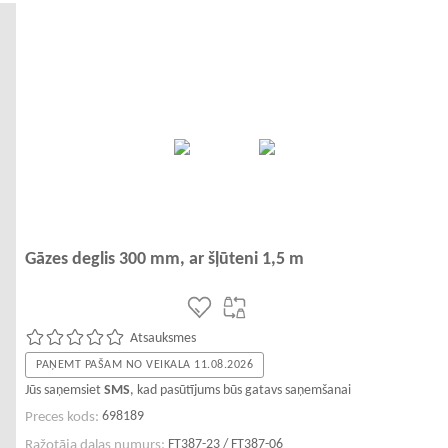
Gāzes deglis 300 mm, ar šļūteni 1,5 m
Atsauksmes
PAŅEMT PAŠAM NO VEIKALA 11.08.2026
Jūs saņemsiet
SMS
, kad pasūtījums būs gatavs saņemšanai
698189
Preces kods:
FT387-23 / FT387-06
Ražotāja daļas numurs: