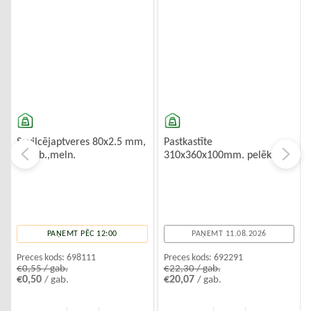
Savilcējaptveres 80x2.5 mm,
Pastkastīte
100gb.,meln.
310x360x100mm. pelēks
PAŅEMT PĒC 12:00
PAŅEMT 11.08.2026
Preces kods:
698111
Preces kods:
692291
€0,55 / gab.
€22,30 / gab.
€0,50
€20,07
/ gab.
/ gab.