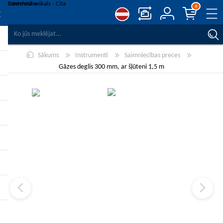
0
SALĪDZINĀT PRODUKTUS
Sākums
Instrumenti
Saimniecības preces
VĒLMJU SARAKSTS
0
Gāzes deglis 300 mm, ar šļūteni 1,5 m
REĢISTRĒT
PIESLĒGTIES
-10%