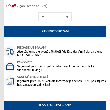
€0,69
/ gab.
(cena ar PVN)
PIEVIENOT GROZAM
PIEGĀDE UZ MĀJĀM
Jūsu sūtījums tiks piegādāts tieši līdz jūsu durvīm 4 darba dienu
laikā. Ērti un ātri!
PAKOMĀTS
Saņemiet pasūtījumu pakomātā tikai 3 darba dienu laikā.
Vienkārši un viegli
SAŅEMŠANA VEIKALĀ
Izņemiet preci mūsu veikalā informācijas centrā. Jūsu pasūtījums
būs gatavs un gaidīs jūs!
PRODUKTA INFORMĀCIJA