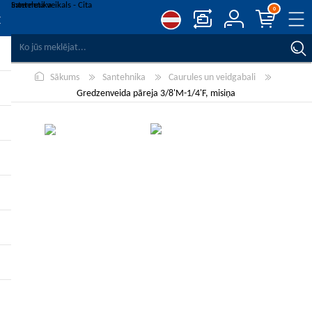
0
SALĪDZINĀT PRODUKTUS
Sākums
Santehnika
Caurules un veidgabali
VĒLMJU SARAKSTS
0
Gredzenveida pāreja 3/8'M-1/4'F, misiņa
REĢISTRĒT
PIESLĒGTIES
-10%