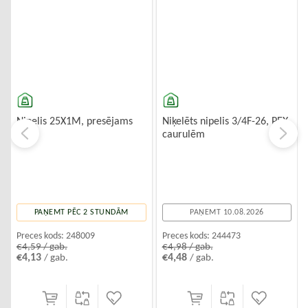
Nipelis 25X1M, presējams
Niķelēts nipelis 3/4F-26, PEX
caurulēm
PAŅEMT PĒC 2 STUNDĀM
PAŅEMT 10.08.2026
Preces kods:
248009
Preces kods:
244473
€4,59 / gab.
€4,98 / gab.
€4,13
€4,48
/ gab.
/ gab.