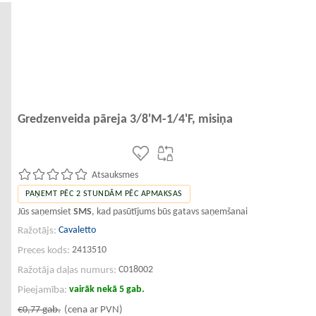
Gredzenveida pāreja 3/8'M-1/4'F, misiņa
Atsauksmes
PAŅEMT PĒC 2 STUNDĀM PĒC APMAKSAS
Jūs saņemsiet
SMS
, kad pasūtījums būs gatavs saņemšanai
Cavaletto
Ražotājs:
2413510
Preces kods:
C018002
Ražotāja daļas numurs:
vairāk nekā 5 gab.
Pieejamība:
€0,77
gab.
(cena ar PVN)