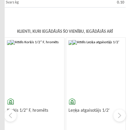
Svars kg
0.10
KLIENTI, KURI IEGĀDĀJĀS ŠO VIENĪBU, IEGĀDĀJĀS ARĪ
-10%
-10%
Korķis 1/2" F, hromēts
Leņķa atgaisotājs 1/2'