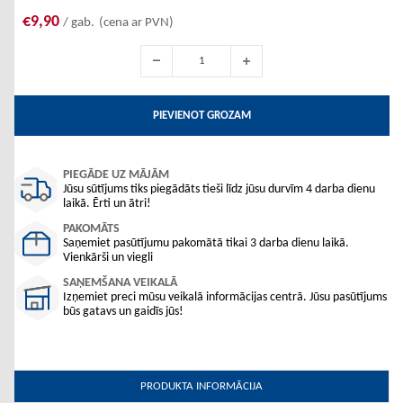
€9,90
/ gab.
(cena ar PVN)
PIEVIENOT GROZAM
PIEGĀDE UZ MĀJĀM
Jūsu sūtījums tiks piegādāts tieši līdz jūsu durvīm 4 darba dienu
laikā. Ērti un ātri!
PAKOMĀTS
Saņemiet pasūtījumu pakomātā tikai 3 darba dienu laikā.
Vienkārši un viegli
SAŅEMŠANA VEIKALĀ
Izņemiet preci mūsu veikalā informācijas centrā. Jūsu pasūtījums
būs gatavs un gaidīs jūs!
PRODUKTA INFORMĀCIJA