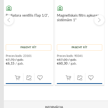
Radiatora ventīlis ITap 1/2',
Magnetiskais filtrs apkures
stūra
sistēmām 1"
PAŅEMT RĪT
PAŅEMT RĪT
Preces kods:
23161
Preces kods:
90341
€7,70 / gab.
€67,00 / gab.
€6,15
€60,30
/ gab.
/ gab.
INFORMĀCIJA