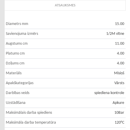
ATSAUKSMES
Diametrs mm
15.00
Savienojuma izmērs
1/2M vītne
Augstums cm
11.00
Platums cm
4.00
Dziļums cm
4.00
Materiāls
Misiņš
Apakškategorijas
Vārsts
Darbības veids
spiediena kontrole
Uzstādīšana
Apkure
Maksimālais darba spiediens
10Bar
Maksimāla darba temperatūra
120°C