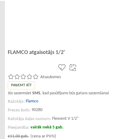
FLAMCO atgaisotājs 1/2'
Atsauksmes
PAŅEMT RĪT
Jūs saņemsiet
SMS
, kad pasūtījums būs gatavs saņemšanai
Flamco
Ražotājs:
90280
Preces kods:
Flexvent V 1/2"
Ražotāja daļas numurs:
vairāk nekā 5 gab.
Pieejamība:
€11,00
gab.
(cena ar PVN)