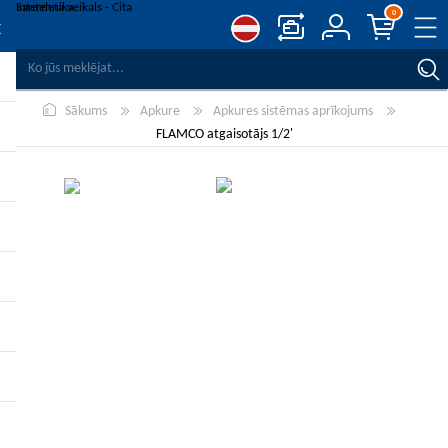
0
SALĪDZINĀT PRODUKTUS
Sākums
Apkure
Apkures sistēmas aprīkojums
VĒLMJU SARAKSTS
0
FLAMCO atgaisotājs 1/2'
REĢISTRĒT
PIESLĒGTIES
-10%