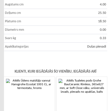
Augstums cm
4.00
Dziļums cm
25.50
Platums cm
18.50
Diametrs mm
0.00
Svars kg
0.33
Apakškategorijas
Dušas pievadi
KLIENTI, KURI IEGĀDĀJĀS ŠO VIENĪBU, IEGĀDĀJĀS ARĪ