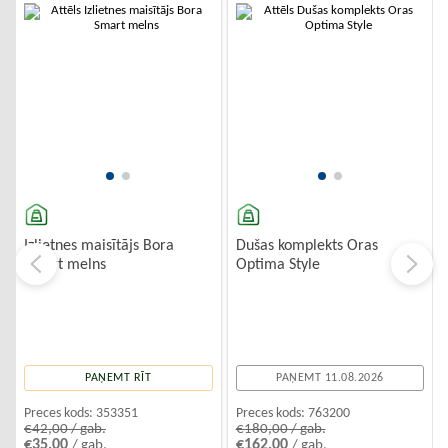
-10%
Izlietnes maisītājs Bora
Dušas komplekts Oras
Smart melns
Optima Style
PAŅEMT RĪT
PAŅEMT 11.08.2026
Preces kods:
353351
Preces kods:
763200
€42,00 / gab.
€180,00 / gab.
€35,00
€162,00
/ gab.
/ gab.