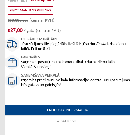
Nav krājumos
Pieejamība:
ZIŅOT MAN, KAD PIEEJAMS
€30,00
gab.
(cena ar PVN)
€27,00
/ gab.
(cena ar PVN)
PIEGĀDE UZ MĀJĀM
Jūsu sūtījums tiks piegādāts tieši līdz jūsu durvīm 4 darba dienu
laikā. Ērti un ātri!
PAKOMĀTS
Saņemiet pasūtījumu pakomātā tikai 3 darba dienu laikā.
Vienkārši un viegli
SAŅEMŠANA VEIKALĀ
Izņemiet preci mūsu veikalā informācijas centrā. Jūsu pasūtījums
būs gatavs un gaidīs jūs!
PRODUKTA INFORMĀCIJA
ATSAUKSMES