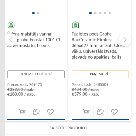
Ūdens maisītājs vannai
Tualetes pods Grohe
Hansgrohe Ecostat 1001 CL,
BauCeramic Rimless,
ar termostatu, hroms
365x627 mm, ar Soft Close
vāku, universāls izvads,
pievads no apakšas, balts
PAŅEMT 11.08.2026
PAŅEMT RĪT
Preces kods:
769473
Preces kods:
2485509
€233,00 / gab.
€484,00 / gab.
€180,00
€379,00
/ gab.
/ gab.
SAISTĪTIE PRODUKTI