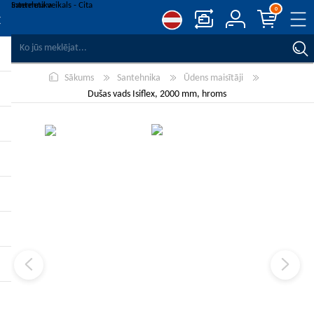
0
SALĪDZINĀT PRODUKTUS
Sākums
Santehnika
Ūdens maisītāji
VĒLMJU SARAKSTS
0
Dušas vads Isiflex, 2000 mm, hroms
REĢISTRĒT
PIESLĒGTIES
-10%