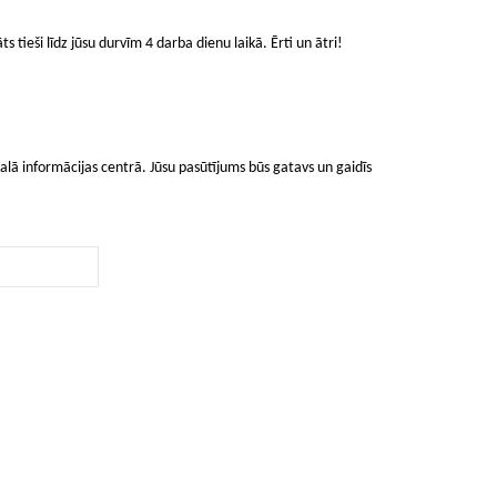
ts tieši līdz jūsu durvīm 4 darba dienu laikā. Ērti un ātri!
lā informācijas centrā. Jūsu pasūtījums būs gatavs un gaidīs