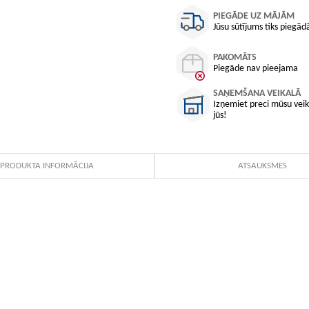
PIEGĀDE UZ MĀJĀM
Jūsu sūtījums tiks piegādā
PAKOMĀTS
Piegāde nav pieejama
SAŅEMŠANA VEIKALĀ
Izņemiet preci mūsu veika
jūs!
PRODUKTA INFORMĀCIJA
ATSAUKSMES