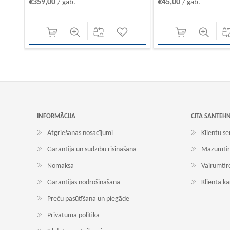
€359,00
€45,00
/ gab.
/ gab.
INFORMĀCIJA
CITA SANTEH
Atgriešanas nosacījumi
Klientu se
Garantija un sūdzību risināšana
Mazumtir
Nomaksa
Vairumtir
Garantijas nodrošināšana
Klienta k
Preču pasūtīšana un piegāde
Privātuma politika