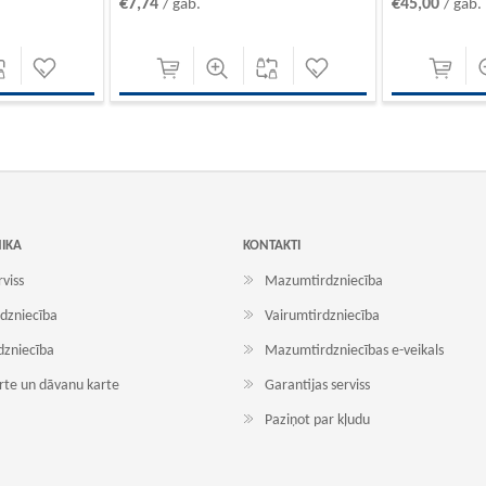
€7,74
€45,00
/ gab.
/ gab.
NIKA
KONTAKTI
rviss
Mazumtirdzniecība
dzniecība
Vairumtirdzniecība
dzniecība
Mazumtirdzniecības e-veikals
arte un dāvanu karte
Garantijas serviss
Paziņot par kļudu