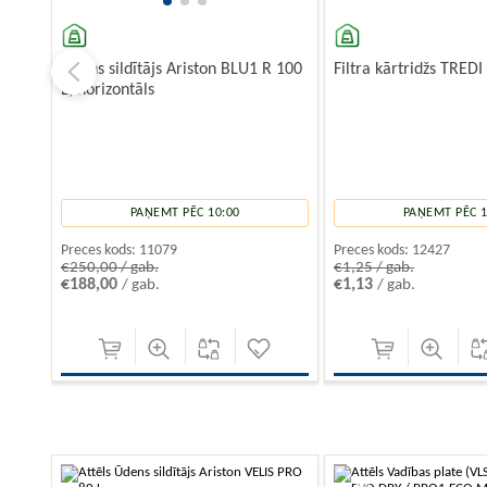
Ūdens sildītājs Ariston BLU1 R 100
Filtra kārtridžs TREDI
L, horizontāls
PAŅEMT PĒC 10:00
PAŅEMT PĒC 1
Preces kods:
11079
Preces kods:
12427
€250,00 / gab.
€1,25 / gab.
€188,00
€1,13
/ gab.
/ gab.