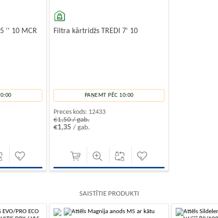
 5 '' 10 MCR
Filtra kārtridžs TREDI 7' 10
0:00
PAŅEMT PĒC 10:00
Preces kods:
12433
€1,50 / gab.
€1,35
/ gab.
SAISTĪTIE PRODUKTI