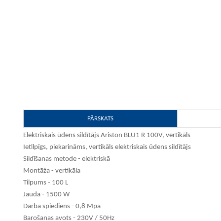
PĀRSKATS
Elektriskais ūdens sildītājs Ariston BLU1 R 100V, vertikāls
Ietilpīgs, piekarināms, vertikāls elektriskais ūdens sildītājs
Sildīšanas metode - elektriskā
Montāža - vertikāla
Tilpums - 100 L
Jauda - 1500 W
Darba spiediens - 0,8 Mpa
Barošanas avots - 230V / 50Hz