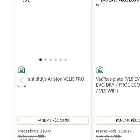
-10%
Ūdens sildītājs Ariston VELIS PRO
Vadības plate (VLS 
80 L
EVO DRY / PRO1 ECO
/ VLS WiFi)
PAŅEMT PĒC 10:00
PAŅEMT PĒC 1
Preces kods:
11009
Preces kods:
112017
€565,00 / gab.
€50,00 / gab.