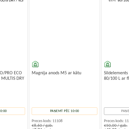
-10%
-10%
EVO/PRO ECO
Magnija anods M5 ar kātu
Sildelements
 MULTIS DRY
80/100 L ar f
0:00
PAŅEMT PĒC 10:00
PAŅE
Preces kods:
11108
Preces kods:
11
€8,60 / gab.
€50,00 / gab.