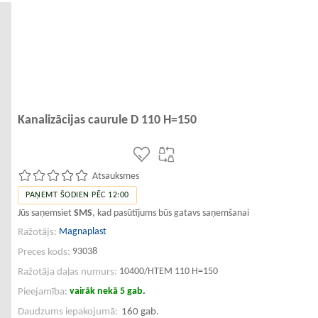
Kanalizācijas caurule D 110 H=150
Atsauksmes
PAŅEMT ŠODIEN PĒC 12:00
Jūs saņemsiet
SMS
, kad pasūtījums būs gatavs saņemšanai
Magnaplast
Ražotājs:
93038
Preces kods:
10400/HTEM 110 H=150
Ražotāja daļas numurs:
vairāk nekā 5 gab.
Pieejamība:
Daudzums iepakojumā:
160 gab.