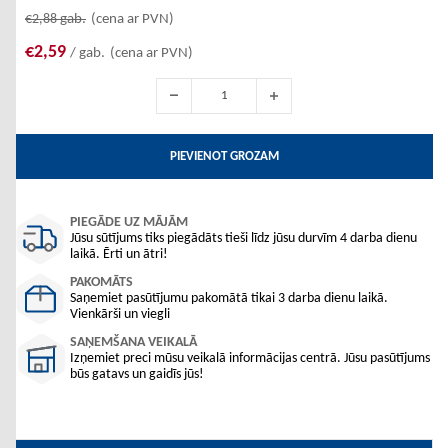
€2,88
gab.
(cena ar PVN)
€2,59
/ gab.
(cena ar PVN)
PIEVIENOT GROZAM
PIEGĀDE UZ MĀJĀM
Jūsu sūtījums tiks piegādāts tieši līdz jūsu durvīm 4 darba dienu
laikā. Ērti un ātri!
PAKOMĀTS
Saņemiet pasūtījumu pakomātā tikai 3 darba dienu laikā.
Vienkārši un viegli
SAŅEMŠANA VEIKALĀ
Izņemiet preci mūsu veikalā informācijas centrā. Jūsu pasūtījums
būs gatavs un gaidīs jūs!