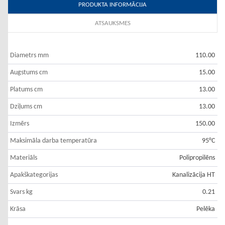
PRODUKTA INFORMĀCIJA
ATSAUKSMES
Diametrs mm
110.00
Augstums cm
15.00
Platums cm
13.00
Dziļums cm
13.00
Izmērs
150.00
Maksimāla darba temperatūra
95°C
Materiāls
Polipropilēns
Apakškategorijas
Kanalizācija HT
Svars kg
0.21
Krāsa
Pelēka