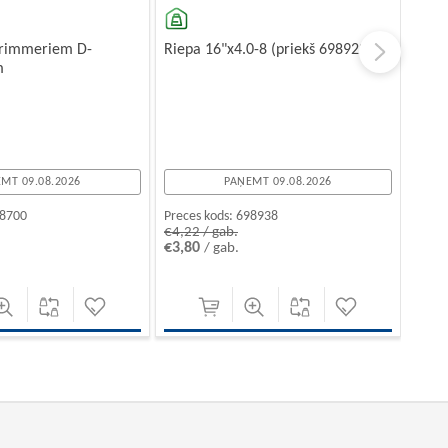
trimmeriem D-
Riepa 16"x4.0-8 (priekš 698922)
m
MT 09.08.2026
PAŅEMT 09.08.2026
8700
Preces kods:
698938
€4,22 / gab.
€3,80
/ gab.