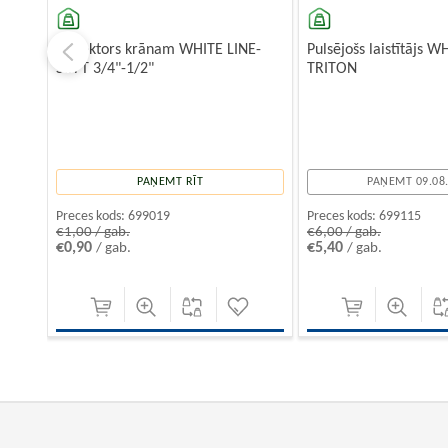
Кonektors krānam WHITE LINE-
Pulsējošs laistītājs W
SOFT 3/4"-1/2"
TRITON
PAŅEMT RĪT
PAŅEMT 09.08
Preces kods:
699019
Preces kods:
699115
€1,00 / gab.
€6,00 / gab.
€0,90
€5,40
/ gab.
/ gab.