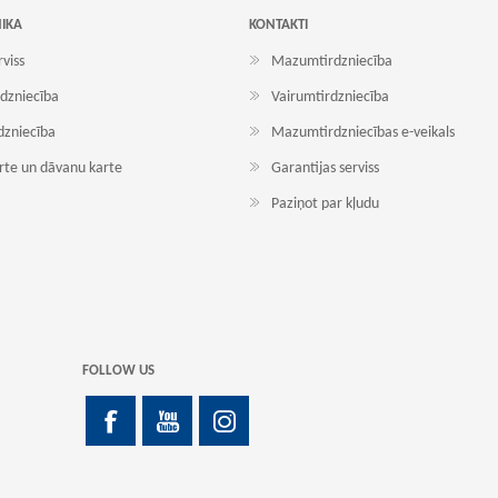
NIKA
KONTAKTI
rviss
Mazumtirdzniecība
dzniecība
Vairumtirdzniecība
dzniecība
Mazumtirdzniecības e-veikals
arte un dāvanu karte
Garantijas serviss
Paziņot par kļudu
FOLLOW US