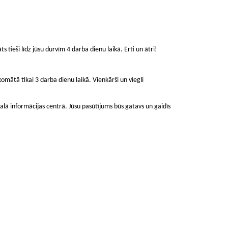
ts tieši līdz jūsu durvīm 4 darba dienu laikā. Ērti un ātri!
mātā tikai 3 darba dienu laikā. Vienkārši un viegli
lā informācijas centrā. Jūsu pasūtījums būs gatavs un gaidīs