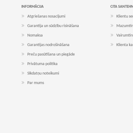
INFORMĀCIJA
CITA SANTEH
Atgriešanas nosacījumi
Klientu se
Garantija un sūdzību risināšana
Mazumtir
Nomaksa
Vairumtir
Garantijas nodrošināšana
Klienta k
Preču pasūtīšana un piegāde
Privātuma politika
Sīkdatņu noteikumi
Par mums