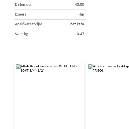
Dziļums cm
40.00
Izmērs
4m
Apakškategorijas
bez kāta
Svars kg
0.47
-10%
-10%