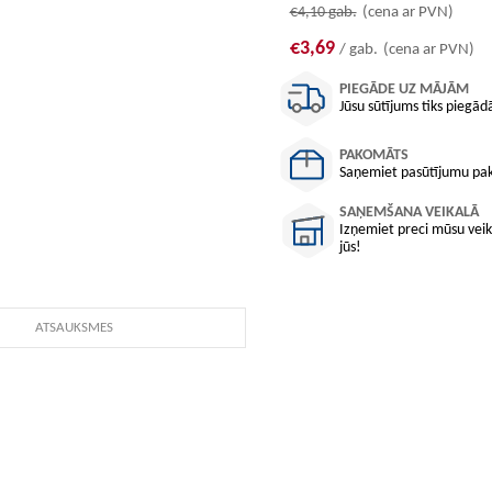
€4,10
gab.
(cena ar PVN)
€3,69
/ gab.
(cena ar PVN)
PIEGĀDE UZ MĀJĀM
Jūsu sūtījums tiks piegādā
PAKOMĀTS
Saņemiet pasūtījumu pako
SAŅEMŠANA VEIKALĀ
Izņemiet preci mūsu veika
jūs!
ATSAUKSMES