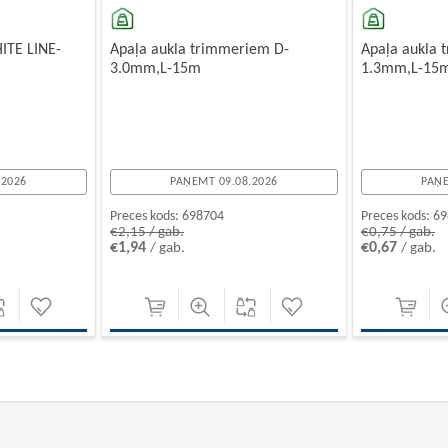
HITE LINE-
Apaļa aukla trimmeriem D-
Apaļa aukla 
3.0mm,L-15m
1.3mm,L-15
.2026
PAŅEMT 09.08.2026
PAŅE
Preces kods:
698704
Preces kods:
69
€2,15 / gab.
€0,75 / gab.
€1,94
€0,67
/ gab.
/ gab.