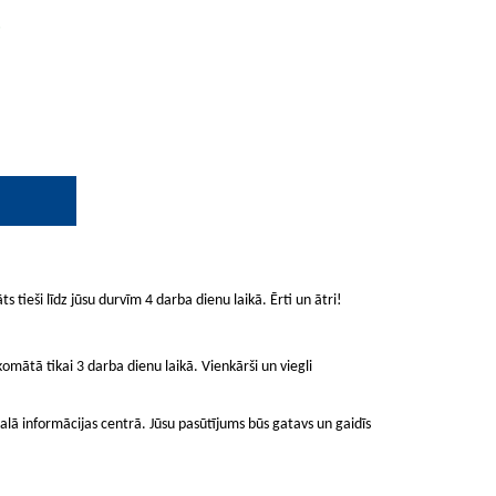
.
ts tieši līdz jūsu durvīm 4 darba dienu laikā. Ērti un ātri!
mātā tikai 3 darba dienu laikā. Vienkārši un viegli
lā informācijas centrā. Jūsu pasūtījums būs gatavs un gaidīs