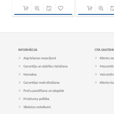
INFORMĀCIJA
CITA SANTEH
Atgriešanas nosacījumi
Klientu se
Garantija un sūdzību risināšana
Mazumtir
Nomaksa
Vairumtir
Garantijas nodrošināšana
Klienta k
Preču pasūtīšana un piegāde
Privātuma politika
Sīkdatņu noteikumi