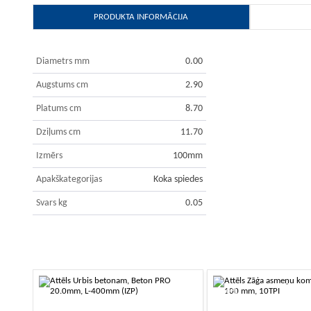
PRODUKTA INFORMĀCIJA
Diametrs mm
0.00
Augstums cm
2.90
Platums cm
8.70
Dziļums cm
11.70
Izmērs
100mm
Apakškategorijas
Koka spiedes
Svars kg
0.05
-10%