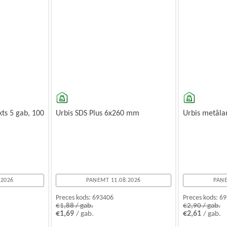
ts 5 gab, 100
Urbis SDS Plus 6x260 mm
Urbis metāl
.2026
PAŅEMT 11.08.2026
PAŅE
Preces kods:
693406
Preces kods:
69
€1,88 / gab.
€2,90 / gab.
€1,69
€2,61
/ gab.
/ gab.