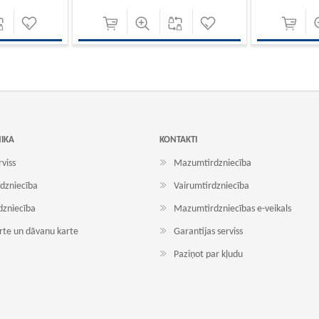
NIKA
KONTAKTI
rviss
Mazumtirdzniecība
dzniecība
Vairumtirdzniecība
dzniecība
Mazumtirdzniecības e-veikals
arte un dāvanu karte
Garantijas serviss
Paziņot par kļudu