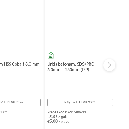
am HSS Cobalt 8.0 mm
Urbis betonam, SDS+PRO
6.0mm,L-260mm (IZP)
MT 11.08.2026
PAŅEMT 11.08.2026
3091
Preces kods:
691580611
€5,56 / gab.
€5,00
/ gab.