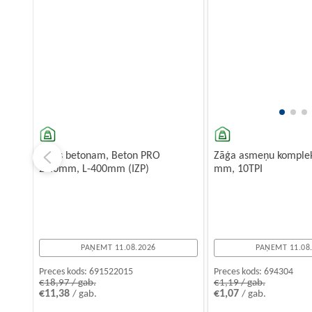
Urbis betonam, Beton PRO
Zāģa asmeņu komplek
20.0mm, L-400mm (IZP)
mm, 10TPI
PAŅEMT 11.08.2026
PAŅEMT 11.08
Preces kods:
691522015
Preces kods:
694304
€18,97 / gab.
€1,19 / gab.
€11,38
€1,07
/ gab.
/ gab.