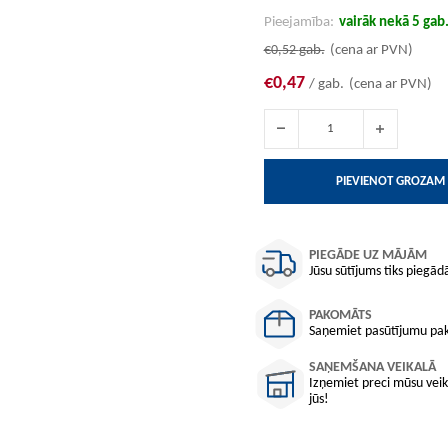
Pieejamība:
vairāk nekā 5 gab
€0,52
gab.
(cena ar PVN)
€0,47
/ gab.
(cena ar PVN)
PIEVIENOT GROZAM
PIEGĀDE UZ MĀJĀM
Jūsu sūtījums tiks piegādā
PAKOMĀTS
Saņemiet pasūtījumu pako
SAŅEMŠANA VEIKALĀ
Izņemiet preci mūsu veika
jūs!