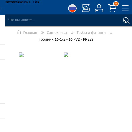
0
СРАВНЕНИЕ ТОВАРОВ
Главная
Сантехника
Трубы и фитинги
СПИСОК ПОЖЕЛАНИЙ
0
Тройник 16-1/2F-16 PVDF PRESS
РЕГИСТРАЦИЯ
ВОЙТИ
-10%