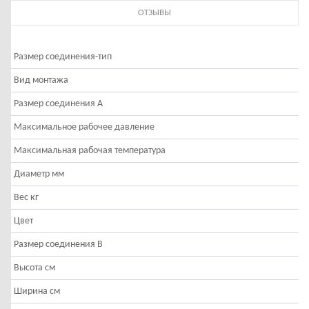
ОТЗЫВЫ
Размер соединения-тип
Вид монтажа
Размер соединения A
Максимальное рабочее давление
Максимальная рабочая температура
Диаметр мм
Вес кг
Цвет
Ч
Размер соединения B
Высота см
Ширина cм