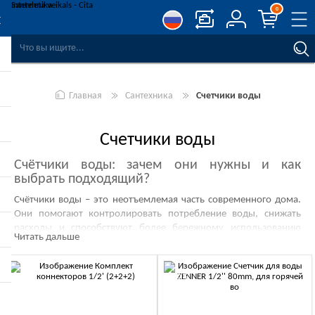
0
СРАВНЕНИЕ ТОВАРОВ
СПИСОК ПОЖЕЛАНИЙ
0
Главная
Сантехника
Счетчики воды
РЕГИСТРАЦИЯ
ВОЙТИ
Счетчики воды
Счётчики воды: зачем они нужны и как
выбрать подходящий?
Счётчики воды – это неотъемлемая часть современного дома.
Они помогают контролировать потребление воды, снижать
расходы и способствуют более бережному использованию
Читать дальше
ресурсов. Но как выбрать подходящий счётчик и как следить за
его точностью?
Зачем нужен счётчик воды?
-10%
-10%
Честная оплата:
Вы платите только за фактически
потреблённую воду, а не по усреднённым расчётам.