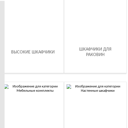
шкафчики для раковин
— с умывальником или без,
напольные и подвесные;
мебельные комплекты
— продуманные решения в
едином стиле;
настенные шкафчики
— экономят место и визуально
«облегчают» интерьер;
зеркала и LED-зеркала для ванной
—
ШКАФЧИКИ ДЛЯ
ВЫСОКИЕ ШКАФЧИКИ
РАКОВИН