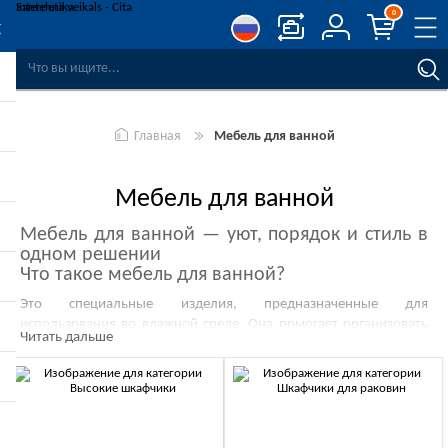
0
СРАВНЕНИЕ ТОВАРОВ
СПИСОК ПОЖЕЛАНИЙ
0
Главная
Мебель для ванной
РЕГИСТРАЦИЯ
ВОЙТИ
Мебель для ванной
Мебель для ванной — уют, порядок и стиль в
одном решении
Что такое мебель для ванной?
Это специальные изделия, предназначенные для
использования во влажной среде. Она помогает организовать
Читать дальше
пространство, удобно хранить необходимые вещи и при этом
создаёт законченный образ интерьера.
В ассортименте вы найдёте:
высокие шкафчики
— идеальны для хранения полотенец
и бытовой химии;