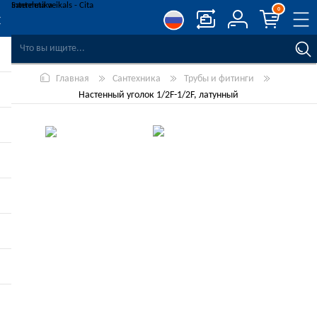
0
СРАВНЕНИЕ ТОВАРОВ
Главная
Сантехника
Трубы и фитинги
СПИСОК ПОЖЕЛАНИЙ
0
Настенный уголок 1/2F-1/2F, латунный
РЕГИСТРАЦИЯ
ВОЙТИ
-10%