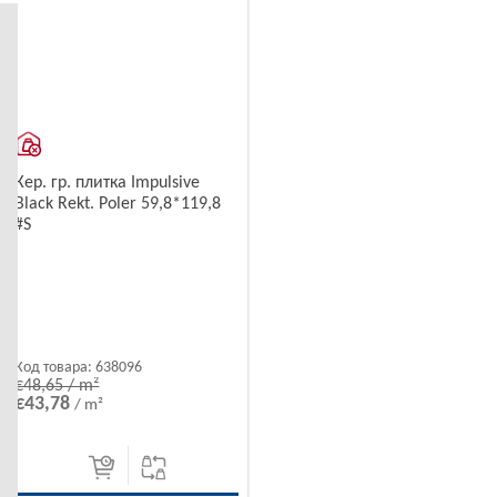
Кер. гр. плитка Impulsive
Black Rekt. Poler 59,8*119,8
#S
Код товара:
638096
€48,65 / m²
€43,78
/ m²